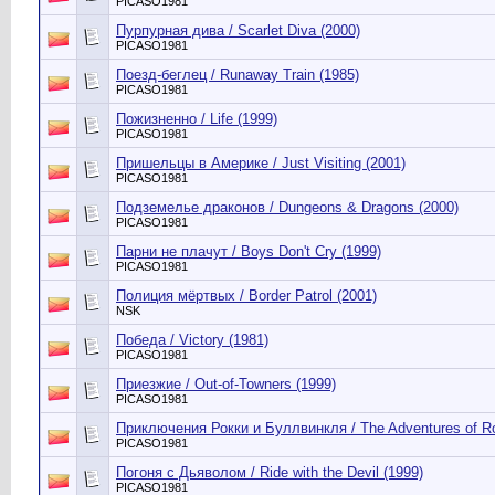
PICASO1981
Пурпурная дива / Scarlet Diva (2000)
PICASO1981
Поезд-беглец / Runaway Train (1985)
PICASO1981
Пожизненно / Life (1999)
PICASO1981
Пришельцы в Америке / Just Visiting (2001)
PICASO1981
Подземелье драконов / Dungeons & Dragons (2000)
PICASO1981
Парни не плачут / Boys Don't Cry (1999)
PICASO1981
Полиция мёртвых / Border Patrol (2001)
NSK
Победа / Victory (1981)
PICASO1981
Приезжие / Out-of-Towners (1999)
PICASO1981
Приключения Рокки и Буллвинкля / The Adventures of Ro
PICASO1981
Погоня с Дьяволом / Ride with the Devil (1999)
PICASO1981