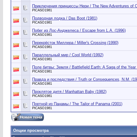
Приключения принцессы Нери / The New Adventures of Oc
PICASO1981
Подводная лодка / Das Boot (1981)
PICASO1981
Побег из Лос-Анджелеса / Escape from L.A. (1996)
PICASO1981
Перекрёсток Миллера / Miller's Crossing (1990)
PICASO1981
Параллельный мир / Cool World (1992)
PICASO1981
Поле битвы: Земля / Battlefield Earth: A Saga of the Year
PICASO1981
Правда и последствия / Truth or Consequences, N.M. (19
PICASO1981
Проклятое дитя / Manhattan Baby (1982)
PICASO1981
Портной из Панамы / The Tailor of Panama (2001)
PICASO1981
Опции просмотра