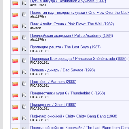
Путь в никуда / Destination Anywhere (1997)
alex1976sir
Пролетая над гнездом кукушки / One Flew Over the Cuck
alex1976sir
Пинк Флойд: Стена / Pink Floyd: The Wall (1982)
davlatik
Полицейская академия / Police Academy (1984)
alex1976sir
Пропащие ребята / The Lost Boys (1987)
PICASO1981
Принцесса Шехерезада / Princesse Shéhérazade (1996)
(
PICASO1981
Папаша - дикарь / Dad Savage (1998)
PICASO1981
Партнёры / Partners (2000)
PICASO1981
Предвестники бури 6 / Thunderbird 6 (1968)
PICASO1981
Привидение / Ghost (1990)
PICASO1981
Пиф-паф ой-ой-ой / Chitty Chitty Bang Bang (1968)
PICASO1981
Последний рейс до Коромайи / The Last Plane from Cora