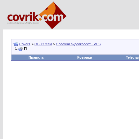
Covers
>
ОБЛОЖКИ
>
Обложки видеокассет - VHS
П
Правила
Коврики
Telegra