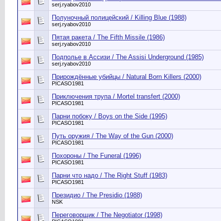
serj.ryabov2010
Полуночный полицейский / Killing Blue (1988)
serj.ryabov2010
Пятая ракета / The Fifth Missile (1986)
serj.ryabov2010
Подполье в Ассизи / The Assisi Underground (1985)
serj.ryabov2010
Прирождённые убийцы / Natural Born Killers (2000)
PICASO1981
Приключения трупа / Mortel transfert (2000)
PICASO1981
Парни побоку / Boys on the Side (1995)
PICASO1981
Путь оружия / The Way of the Gun (2000)
PICASO1981
Похороны / The Funeral (1996)
PICASO1981
Парни что надо / The Right Stuff (1983)
PICASO1981
Президио / The Presidio (1988)
NSK
Переговорщик / The Negotiator (1998)