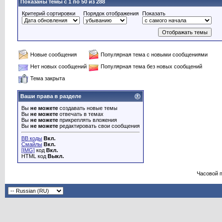
Показаны темы с 1 по 50 из 288
Критерий сортировки
Порядок отображения
Показать
Новые сообщения
Популярная тема с новыми сообщениями
Нет новых сообщений
Популярная тема без новых сообщений
Тема закрыта
Ваши права в разделе
Вы
не можете
создавать новые темы
Вы
не можете
отвечать в темах
Вы
не можете
прикреплять вложения
Вы
не можете
редактировать свои сообщения
BB коды
Вкл.
Смайлы
Вкл.
[IMG]
код
Вкл.
HTML код
Выкл.
Часовой 