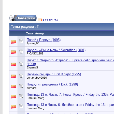
RSS ЛЕНТА
Темы раздела
: П
Тема
/
Автор
Папай / Popeye (1993)
Арсен_05
Пароль «Рыба-меч» / Swordfish (2001)
PICASO1981
Пират с "Чёрного Ястреба" / Il pirata dello sparviero nero
(1958)
EvgenyS
Первый рыцарь / First Knight (1995)
serj.ryabov2010
Подруги президента / Dick (1999)
bernard
Пятница 13-е, Часть 7: Новая Кровь / Friday the 13th, Pa
Евгений Morg
Пятница 13-е Часть 6: Джейсон жив / Friday the 13th, par
Евгений Morg