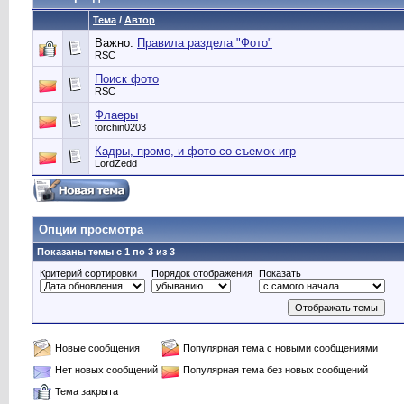
Тема
/
Автор
Важно:
Правила раздела "Фото"
RSC
Поиск фото
RSC
Флаеры
torchin0203
Кадры, промо, и фото со съемок игр
LordZedd
Опции просмотра
Показаны темы с 1 по 3 из 3
Критерий сортировки
Порядок отображения
Показать
Новые сообщения
Популярная тема с новыми сообщениями
Нет новых сообщений
Популярная тема без новых сообщений
Тема закрыта