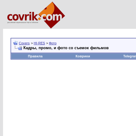
Covers
>
HI-RES
>
Фото
Кадры, промо, и фото со съемок фильмов
Правила
Коврики
Telegra