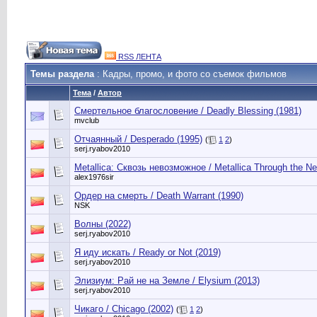
RSS ЛЕНТА
Темы раздела
: Кадры, промо, и фото со съемок фильмов
Тема
/
Автор
Смертельное благословение / Deadly Blessing (1981)
mvclub
Отчаянный / Desperado (1995)
(
1
2
)
serj.ryabov2010
Metallica: Сквозь невозможное / Metallica Through the Ne
alex1976sir
Ордер на смерть / Death Warrant (1990)
NSK
Волны (2022)
serj.ryabov2010
Я иду искать / Ready or Not (2019)
serj.ryabov2010
Элизиум: Рай не на Земле / Elysium (2013)
serj.ryabov2010
Чикаго / Chicago (2002)
(
1
2
)