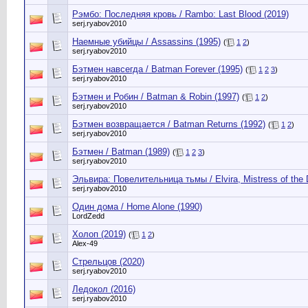
Рэмбо: Последняя кровь / Rambo: Last Blood (2019)
serj.ryabov2010
Наемные убийцы / Assassins (1995)
(
1
2
)
serj.ryabov2010
Бэтмен навсегда / Batman Forever (1995)
(
1
2
3
)
serj.ryabov2010
Бэтмен и Робин / Batman & Robin (1997)
(
1
2
)
serj.ryabov2010
Бэтмен возвращается / Batman Returns (1992)
(
1
2
)
serj.ryabov2010
Бэтмен / Batman (1989)
(
1
2
3
)
serj.ryabov2010
Эльвира: Повелительница тьмы / Elvira, Mistress of the 
serj.ryabov2010
Один дома / Home Alone (1990)
LordZedd
Холоп (2019)
(
1
2
)
Alex-49
Стрельцов (2020)
serj.ryabov2010
Ледокол (2016)
serj.ryabov2010