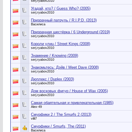
serj.ryabov2010
Угадай, кто? / Guess Who? (2005)
serj.ryabov2010
Призрачный патруль / R.I.P.D. (2013)
Василиса
Призрачная шестёрка / 6 Underground (2019)
serj.ryabov2010
Короли улиц / Street Kings (2008)
serj.ryabov2010
Знамение / Knowing (2009)
serj.ryabov2010
Знакомьтесь: Дэйв / Meet Dave (2008)
serj.ryabov2010
Дюплекс / Duplex (2003)
serj.ryabov2010
Дом восковых фигур / House of Wax (2005)
serj.ryabov2010
Самая обаятельная и привлекательная (1985)
Alex-49
Смурфики 2 / The Smurfs 2 (2013)
villi7
Смурфики / Smurfs, The (2011)
Василиса