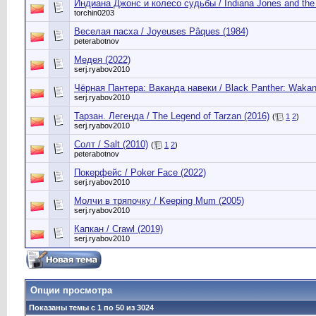
Индиана Джонс и колесо судьбы / Indiana Jones and the D
torchin0203
Веселая пасха / Joyeuses Pâques (1984)
peterabotnov
Медея (2022)
serj.ryabov2010
Чёрная Пантера: Ваканда навеки / Black Panther: Wakan
serj.ryabov2010
Тарзан. Легенда / The Legend of Tarzan (2016)
(
1
2
)
serj.ryabov2010
Солт / Salt (2010)
(
1
2
)
peterabotnov
Покерфейс / Poker Face (2022)
serj.ryabov2010
Молчи в тряпочку / Keeping Mum (2005)
serj.ryabov2010
Капкан / Crawl (2019)
serj.ryabov2010
Опции просмотра
Показаны темы с 1 по 50 из 3024