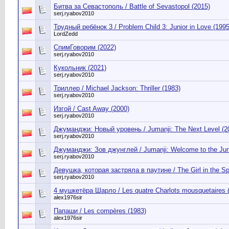
Битва за Севастополь / Battle of Sevastopol (2015)
serj.ryabov2010
Трудный ребёнок 3 / Problem Child 3: Junior in Love (1995
LordZedd
СпимГоворим (2022)
serj.ryabov2010
Кукольник (2021)
serj.ryabov2010
Триллер / Michael Jackson: Thriller (1983)
serj.ryabov2010
Изгой / Cast Away (2000)
serj.ryabov2010
Джуманджи: Новый уровень / Jumanji: The Next Level (2
serj.ryabov2010
Джуманджи: Зов джунглей / Jumanji: Welcome to the Jun
serj.ryabov2010
Девушка, которая застряла в паутине / The Girl in the Sp
serj.ryabov2010
4 мушкетёра Шарло / Les quatre Charlots mousquetaires 
alex1976sir
Папаши / Les compères (1983)
alex1976sir