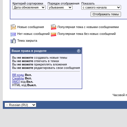
Критерий сортировки
Порядок отображения
Показать
Новые сообщения
Популярная тема с новыми сообщениями
Нет новых сообщений
Популярная тема без новых сообщений
Тема закрыта
Ваши права в разделе
Вы
не можете
создавать новые темы
Вы
не можете
отвечать в темах
Вы
не можете
прикреплять вложения
Вы
не можете
редактировать свои сообщения
BB коды
Вкл.
Смайлы
Вкл.
[IMG]
код
Вкл.
HTML код
Выкл.
Часовой 