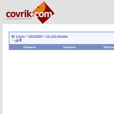
Covers
>
ОБЛОЖКИ
>
CD-mp3 обложки
E
Правила
Коврики
Telegra