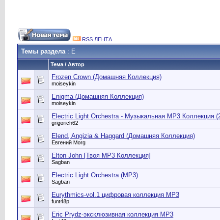
RSS ЛЕНТА
Темы раздела
: E
Тема
/
Автор
Frozen Crown (Домашняя Коллекция)
moiseykin
Enigma (Домашняя Коллекция)
moiseykin
Electric Light Orchestra - Музыкальная MP3 Коллекция (
grigorich62
Elend, Angizia & Haggard (Домашняя Коллекция)
Евгений Morg
Elton John [Твоя МР3 Коллекция]
Sagban
Electric Light Orchestra (MP3)
Sagban
Eurythmics-vol.1 цифровая коллекция МР3
funt48p
Eric Prydz-эксклюзивная коллекция МР3