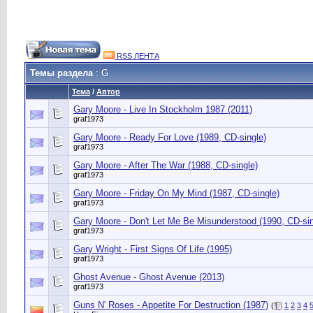
RSS ЛЕНТА
Темы раздела
: G
Тема
/
Автор
Gary Moore - Live In Stockholm 1987 (2011)
graf1973
Gary Moore - Ready For Love (1989, CD-single)
graf1973
Gary Moore - After The War (1988, CD-single)
graf1973
Gary Moore - Friday On My Mind (1987, CD-single)
graf1973
Gary Moore - Don't Let Me Be Misunderstood (1990, CD-sin
graf1973
Gary Wright - First Signs Of Life (1995)
graf1973
Ghost Avenue - Ghost Avenue (2013)
graf1973
Guns N' Roses - Appetite For Destruction (1987)
(
1
2
3
4