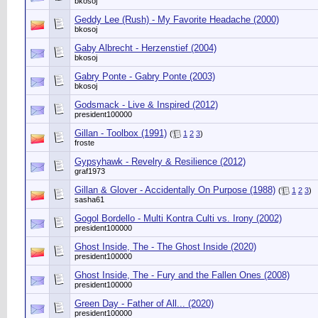
bkosoj
Geddy Lee (Rush) - My Favorite Headache (2000)
bkosoj
Gaby Albrecht - Herzenstief (2004)
bkosoj
Gabry Ponte - Gabry Ponte (2003)
bkosoj
Godsmack - Live & Inspired (2012)
president100000
Gillan - Toolbox (1991)
(
1
2
3
)
froste
Gypsyhawk - Revelry & Resilience (2012)
graf1973
Gillan & Glover - Accidentally On Purpose (1988)
(
1
2
3
)
sasha61
Gogol Bordello - Multi Kontra Culti vs. Irony (2002)
president100000
Ghost Inside, The - The Ghost Inside (2020)
president100000
Ghost Inside, The - Fury and the Fallen Ones (2008)
president100000
Green Day - Father of All... (2020)
president100000