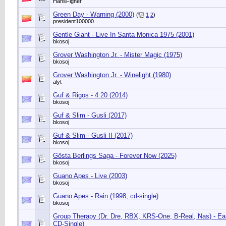
HansFigner
Green Day - Warning (2000)
(
1
2
)
president100000
Gentle Giant - Live In Santa Monica 1975 (2001)
bkosoj
Grover Washington Jr. - Mister Magic (1975)
bkosoj
Grover Washington Jr. - Winelight (1980)
alyt
Guf & Rigos - 4:20 (2014)
bkosoj
Guf & Slim - Gusli (2017)
bkosoj
Guf & Slim - Gusli II (2017)
bkosoj
Gösta Berlings Saga - Forever Now (2025)
bkosoj
Guano Apes - Live (2003)
bkosoj
Guano Apes - Rain (1998, cd-single)
bkosoj
Group Therapy (Dr. Dre, RBX, KRS-One, B-Real, Nas) - Eas
CD-Single)