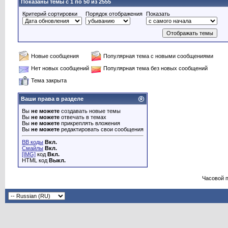
Показаны темы с 1 по 50 из 2555
Критерий сортировки
Порядок отображения
Показать
Новые сообщения
Популярная тема с новыми сообщениями
Нет новых сообщений
Популярная тема без новых сообщений
Тема закрыта
Ваши права в разделе
Вы
не можете
создавать новые темы
Вы
не можете
отвечать в темах
Вы
не можете
прикреплять вложения
Вы
не можете
редактировать свои сообщения
BB коды
Вкл.
Смайлы
Вкл.
[IMG]
код
Вкл.
HTML код
Выкл.
Часовой 