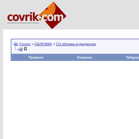
Covers
>
ОБЛОЖКИ
>
CD обложки аудиодисков
G
Правила
Коврики
Telegra