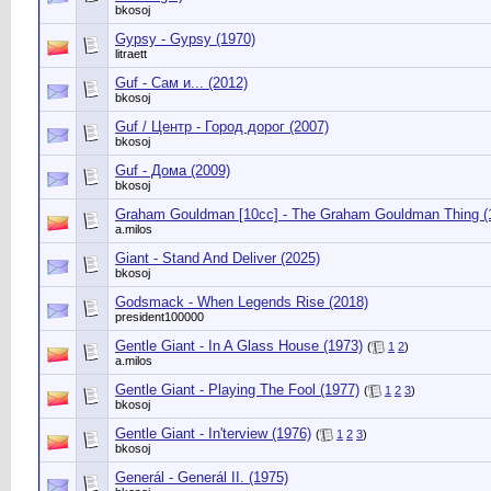
bkosoj
Gypsy - Gypsy (1970)
litraett
Guf - Сам и... (2012)
bkosoj
Guf / Центр - Город дорог (2007)
bkosoj
Guf - Дома (2009)
bkosoj
Graham Gouldman [10cc] - The Graham Gouldman Thing (
a.milos
Giant - Stand And Deliver (2025)
bkosoj
Godsmack - When Legends Rise (2018)
president100000
Gentle Giant - In A Glass House (1973)
(
1
2
)
a.milos
Gentle Giant - Playing The Fool (1977)
(
1
2
3
)
bkosoj
Gentle Giant - In'terview (1976)
(
1
2
3
)
bkosoj
Generál - Generál II. (1975)