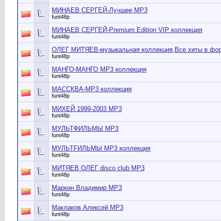
МИНАЕВ СЕРГЕЙ-Лучшее МР3
funt48p
МИНАЕВ СЕРГЕЙ-Premium Edition VIP коллекция
funt48p
ОЛЕГ МИТЯЕВ-музыкальная коллекция,Все хиты в фо
funt48p
МАНГО-МАНГО МР3 коллекция
funt48p
МАССКВА-МР3 коллекция
funt48p
МИХЕЙ 1999-2003 МР3
funt48p
МУЛЬТФИЛЬМЫ МР3
funt48p
МУЛЬТFИЛЬМЫ МР3 коллекция
funt48p
МИТЯЕВ ОЛЕГ disco club MP3
funt48p
Маркин Владимир МР3
funt48p
Маклаков Алексей МР3
funt48p