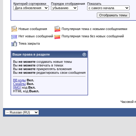
Критерий сортировки
Порядок отображения
Показать
Новые сообщения
Популярная тема с новыми сообщениями
Нет новых сообщений
Популярная тема без новых сообщений
Тема закрыта
Ваши права в разделе
Вы
не можете
создавать новые темы
Вы
не можете
отвечать в темах
Вы
не можете
прикреплять вложения
Вы
не можете
редактировать свои сообщения
BB коды
Вкл.
Смайлы
Вкл.
[IMG]
код
Вкл.
HTML код
Выкл.
Часовой 