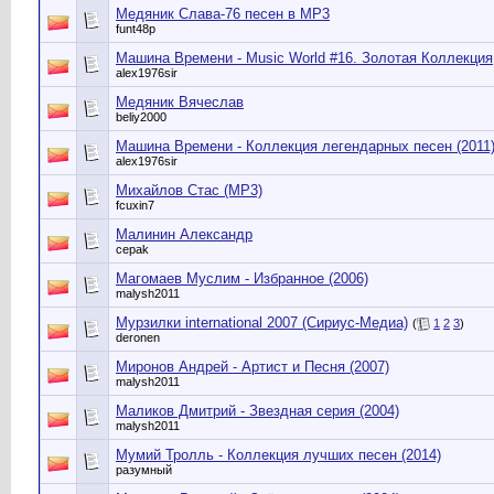
Медяник Слава-76 песен в МР3
funt48p
Машина Времени - Music World #16. Золотая Коллекция
alex1976sir
Медяник Вячеслав
beliy2000
Машина Времени - Коллекция легендарных песен (2011
alex1976sir
Михайлов Стас (MP3)
fcuxin7
Малинин Александр
cepak
Магомаев Муслим - Избранное (2006)
malysh2011
Мурзилки international 2007 (Сириус-Медиа)
(
1
2
3
)
deronen
Миронов Андрей - Артист и Песня (2007)
malysh2011
Маликов Дмитрий - Звездная серия (2004)
malysh2011
Мумий Тролль - Коллекция лучших песен (2014)
разумный