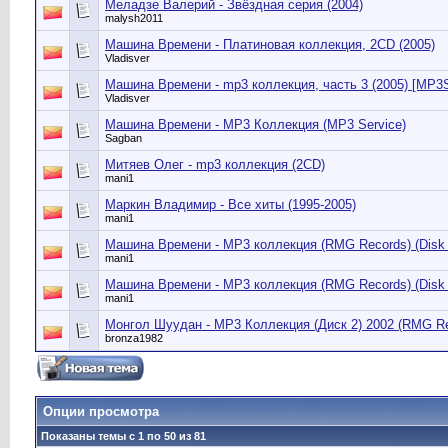
Меладзе Валерий - Звёздная серия (2004)
malysh2011
Машина Времени - Платиновая коллекция, 2CD (2005)
Vladisver
Машина Времени - mp3 коллекция, часть 3 (2005) [MP
Vladisver
Машина Времени - MP3 Коллекция (МР3 Service)
Sagban
Митяев Олег - mp3 коллекция (2CD)
mani1
Маркин Владимир - Все хиты (1995-2005)
mani1
Машина Времени - MP3 коллекция (RMG Records) (Disk 
mani1
Машина Времени - MP3 коллекция (RMG Records) (Disk 
mani1
Монгол Шуудан - MP3 Коллекция (Диск 2) 2002 (RMG Re
bronza1982
Опции просмотра
Показаны темы с 1 по 50 из 81