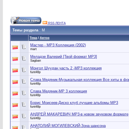
RSS ЛЕНТА
Темы раздела
: М
Тема
/
Автор
Мастер - МР3 Коллекция (2002)
mart
Меладзе Валерий [Твой формат МР3]
Sagban
Монгол Шуудан часть 2 -МР3 коллекция
funt48p
Слава Медяник-Музыкальная коллекция Все хиты в фо
funt48p
Слава Медяник-МР 3 коллекция
funt48p
Борис Моисеев-Диско клуб лучшие альбомы МР3
funt48p
АНДРЕЙ МАКАРЕВИЧ МР3-в новом звуковом формате
funt48p
АНАТОЛИЙ МОГИЛЕВСКИЙ-Зона шансона