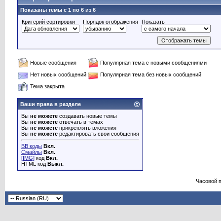
Показаны темы с 1 по 6 из 6
Критерий сортировки
Порядок отображения
Показать
Новые сообщения
Популярная тема с новыми сообщениями
Нет новых сообщений
Популярная тема без новых сообщений
Тема закрыта
Ваши права в разделе
Вы
не можете
создавать новые темы
Вы
не можете
отвечать в темах
Вы
не можете
прикреплять вложения
Вы
не можете
редактировать свои сообщения
BB коды
Вкл.
Смайлы
Вкл.
[IMG]
код
Вкл.
HTML код
Выкл.
Часовой 