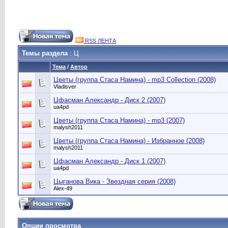
RSS ЛЕНТА
Темы раздела
: Ц
Тема
/
Автор
Цветы (группа Стаса Намина) - mp3 Collection (2008)
Vladisver
Цфасман Александр - Диск 2 (2007)
ua4pd
Цветы (группа Стаса Намина) - mp3 (2007)
malysh2011
Цветы (группа Стаса Намина) - Избранное (2008)
malysh2011
Цфасман Александр - Диск 1 (2007)
ua4pd
Цыганова Вика - Звездная серия (2008)
Alex-49
Опции просмотра