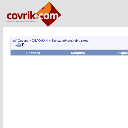
Covers
>
ОБЛОЖКИ
>
Blu-ray обложки фильмов
P
Правила
Коврики
Telegra