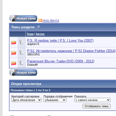
RSS ЛЕНТА
Темы раздела
: P
Тема
/
Автор
P.S. Я люблю тебя / P.S. I Love You (2007)
dolphin73
P-51: Истребитель драконов / P-51 Dragon Fighter (2014)
SBGORG
Paramount Blu-ray Trailer-DVD (2009 - 2012)
Dolotofff
Опции просмотра
Показаны темы с 1 по 3 из 3
Критерий сортировки
Порядок отображения
Показать