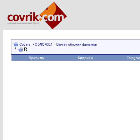
Covers
>
ОБЛОЖКИ
>
Blu-ray обложки фильмов
R
Правила
Коврики
Telegra