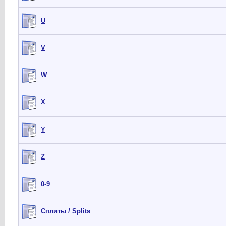
U
V
W
X
Y
Z
0-9
Сплиты / Splits