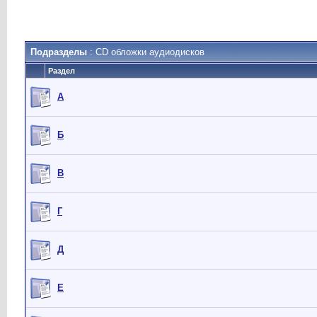
Подразделы
: CD обложки аудиодисков
Раздел
А
Б
В
Г
Д
Е