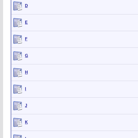
D
E
F
G
H
I
J
K