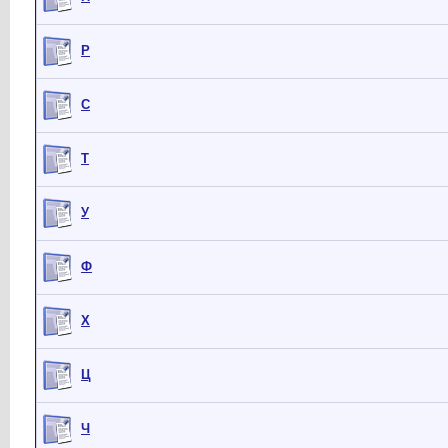
Р
С
Т
У
Ф
Х
Ц
Ч