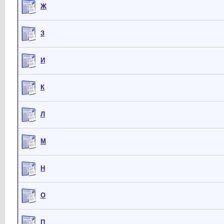
Ж
З
И
К
Л
М
Н
О
П