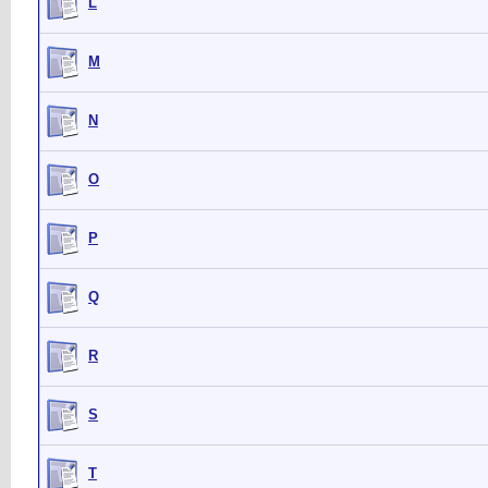
L
M
N
O
P
Q
R
S
T