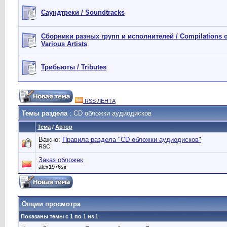
Саундтреки / Soundtracks
Сборники разных групп и исполнителей / Compilations o
Various Artists
Трибьюты / Tributes
RSS ЛЕНТА
Темы раздела
: CD обложки аудиодисков
Тема
/
Автор
Важно:
Правила раздела "CD обложки аудиодисков"
RSC
Заказ обложек
alex1976sir
Опции просмотра
Показаны темы с 1 по 1 из 1