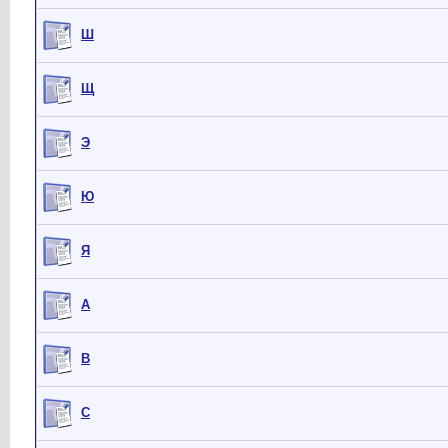
Ш
Щ
Э
Ю
Я
A
B
C