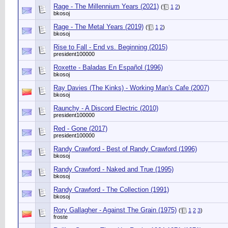
Rage - The Millennium Years (2021)
(
1
2
)
bkosoj
Rage - The Metal Years (2019)
(
1
2
)
bkosoj
Rise to Fall - End vs. Beginning (2015)
president100000
Roxette - Baladas En Español (1996)
bkosoj
Ray Davies (The Kinks) - Working Man's Cafe (2007)
bkosoj
Raunchy - A Discord Electric (2010)
president100000
Red - Gone (2017)
president100000
Randy Crawford - Best of Randy Crawford (1996)
bkosoj
Randy Crawford - Naked and True (1995)
bkosoj
Randy Crawford - The Collection (1991)
bkosoj
Rory Gallagher - Against The Grain (1975)
(
1
2
3
)
froste