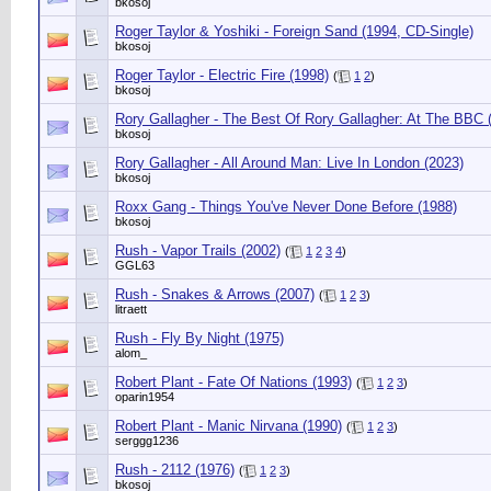
bkosoj
Roger Taylor & Yoshiki - Foreign Sand (1994, CD-Single)
bkosoj
Roger Taylor - Electric Fire (1998)
(
1
2
)
bkosoj
Rory Gallagher - The Best Of Rory Gallagher: At The BBC 
bkosoj
Rory Gallagher - All Around Man: Live In London (2023)
bkosoj
Roxx Gang - Things You've Never Done Before (1988)
bkosoj
Rush - Vapor Trails (2002)
(
1
2
3
4
)
GGL63
Rush - Snakes & Arrows (2007)
(
1
2
3
)
litraett
Rush - Fly By Night (1975)
alom_
Robert Plant - Fate Of Nations (1993)
(
1
2
3
)
oparin1954
Robert Plant - Manic Nirvana (1990)
(
1
2
3
)
serggg1236
Rush - 2112 (1976)
(
1
2
3
)
bkosoj