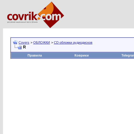
Covers
>
ОБЛОЖКИ
>
CD обложки аудиодисков
R
Правила
Коврики
Telegra