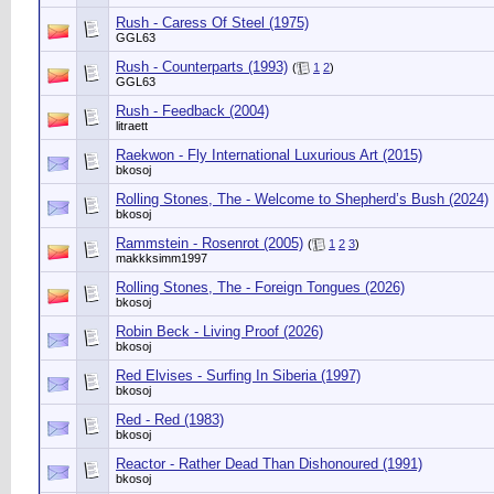
Rush - Caress Of Steel (1975)
GGL63
Rush - Counterparts (1993)
(
1
2
)
GGL63
Rush - Feedback (2004)
litraett
Raekwon - Fly International Luxurious Art (2015)
bkosoj
Rolling Stones, The - Welcome to Shepherd’s Bush (2024)
bkosoj
Rammstein - Rosenrot (2005)
(
1
2
3
)
makkksimm1997
Rolling Stones, The - Foreign Tongues (2026)
bkosoj
Robin Beck - Living Proof (2026)
bkosoj
Red Elvises - Surfing In Siberia (1997)
bkosoj
Red - Red (1983)
bkosoj
Reactor - Rather Dead Than Dishonoured (1991)
bkosoj