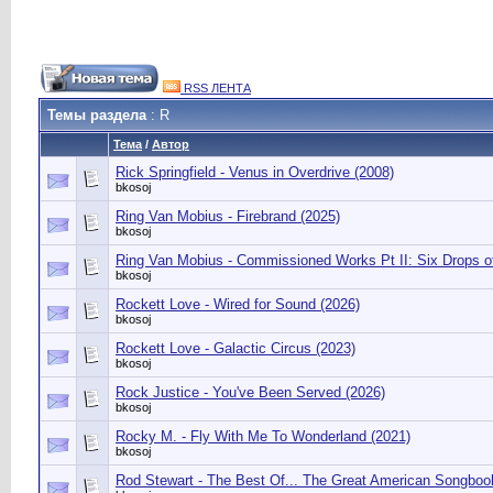
RSS ЛЕНТА
Темы раздела
: R
Тема
/
Автор
Rick Springfield - Venus in Overdrive (2008)
bkosoj
Ring Van Mobius - Firebrand (2025)
bkosoj
Ring Van Mobius - Commissioned Works Pt II: Six Drops o
bkosoj
Rockett Love - Wired for Sound (2026)
bkosoj
Rockett Love - Galactic Circus (2023)
bkosoj
Rock Justice - You've Been Served (2026)
bkosoj
Rocky M. - Fly With Me To Wonderland (2021)
bkosoj
Rod Stewart - The Best Of... The Great American Songboo