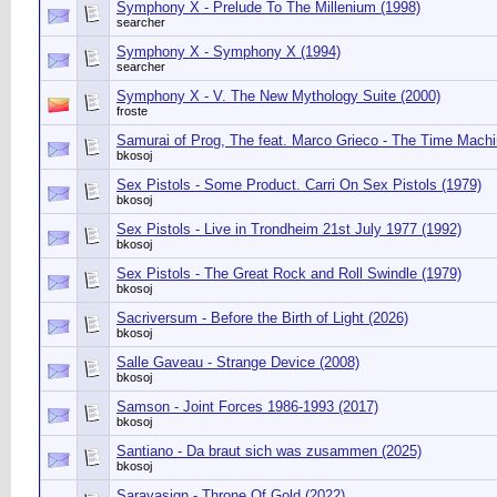
Symphony X - Prelude To The Millenium (1998)
searcher
Symphony X - Symphony X (1994)
searcher
Symphony X - V. The New Mythology Suite (2000)
froste
Samurai of Prog, The feat. Marco Grieco - The Time Machi
bkosoj
Sex Pistols - Some Product. Carri On Sex Pistols (1979)
bkosoj
Sex Pistols - Live in Trondheim 21st July 1977 (1992)
bkosoj
Sex Pistols - The Great Rock and Roll Swindle (1979)
bkosoj
Sacriversum - Before the Birth of Light (2026)
bkosoj
Salle Gaveau - Strange Device (2008)
bkosoj
Samson - Joint Forces 1986-1993 (2017)
bkosoj
Santiano - Da braut sich was zusammen (2025)
bkosoj
Sarayasign - Throne Of Gold (2022)