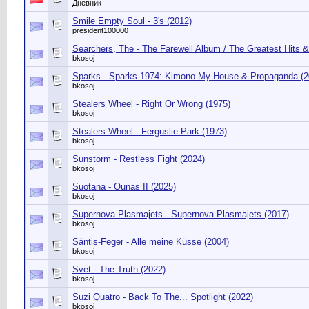
Дневник
Smile Empty Soul - 3's (2012)
president100000
Searchers, The - The Farewell Album / The Greatest Hits 
bkosoj
Sparks - Sparks 1974: Kimono My House & Propaganda (2
bkosoj
Stealers Wheel - Right Or Wrong (1975)
bkosoj
Stealers Wheel - Ferguslie Park (1973)
bkosoj
Sunstorm - Restless Fight (2024)
bkosoj
Suotana - Ounas II (2025)
bkosoj
Supernova Plasmajets - Supernova Plasmajets (2017)
bkosoj
Säntis-Feger - Alle meine Küsse (2004)
bkosoj
Svet - The Truth (2022)
bkosoj
Suzi Quatro - Back To The... Spotlight (2022)
bkosoj