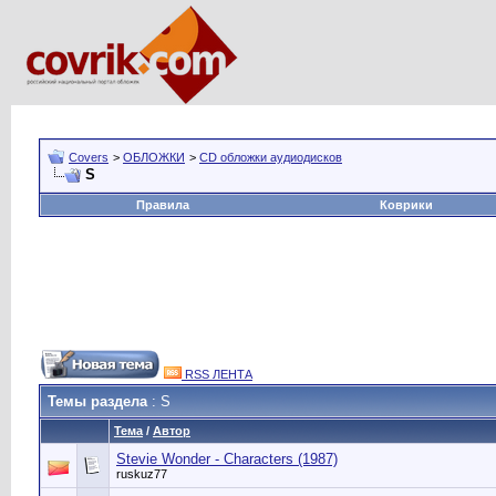
Covers
>
ОБЛОЖКИ
>
CD обложки аудиодисков
S
Правила
Коврики
RSS ЛЕНТА
Темы раздела
: S
Тема
/
Автор
Stevie Wonder - Characters (1987)
ruskuz77