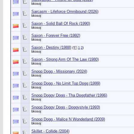
bkosoj
Sarcasm - Lifeforce Omnibound (2026)
bkosoj
Saxon - Solid Ball Of Rock (1990)
bkosoj
Saxon - Forever Free (1992)
bkosoj
Saxon - Destiny (1988)
(
1
2
)
bkosoj
Saxon - Strong Arm Of The Law (1980)
bkosoj
Snoop Dogg - Missionary (2024)
bkosoj
Snoop Dogg - No Limit Top Dogg (1999)
bkosoj
Snoop Doggy Dogg - Tha Doggfather (1996)
bkosoj
Snoop Doggy Dogg - Doggystyle (1993)
bkosoj
Snoop Dogg - Malice N Wonderland (2009)
bkosoj
Skillet - Collide (2004)