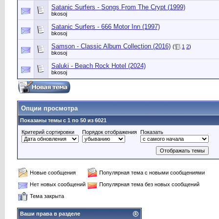
Satanic Surfers - Songs From The Crypt (1999)
bkosoj
Satanic Surfers - 666 Motor Inn (1997)
bkosoj
Samson - Classic Album Collection (2016)
(
1
2
)
bkosoj
Saluki - Beach Rock Hotel (2024)
bkosoj
Опции просмотра
Показаны темы с 1 по 50 из 6021
Критерий сортировки
Порядок отображения
Показать
Новые сообщения
Популярная тема с новыми сообщениями
Нет новых сообщений
Популярная тема без новых сообщений
Тема закрыта
Ваши права в разделе