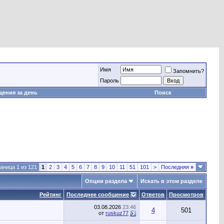
Имя
Запомнить?
Пароль
ения за день
Поиск
аница 1 из 121
1
2
3
4
5
6
7
8
9
10
11
51
101
>
Последняя
»
Опции раздела
Искать в этом разделе
Рейтинг
Последнее сообщение
Ответов
Просмотров
03.08.2026
23:46
4
501
от
ruskuz77