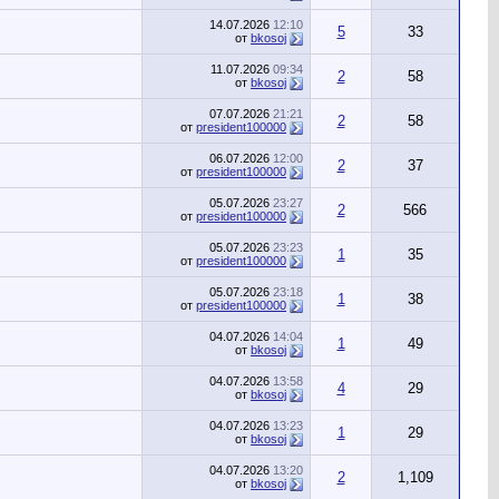
14.07.2026
12:10
5
33
от
bkosoj
11.07.2026
09:34
2
58
от
bkosoj
07.07.2026
21:21
2
58
от
president100000
06.07.2026
12:00
2
37
от
president100000
05.07.2026
23:27
2
566
от
president100000
05.07.2026
23:23
1
35
от
president100000
05.07.2026
23:18
1
38
от
president100000
04.07.2026
14:04
1
49
от
bkosoj
04.07.2026
13:58
4
29
от
bkosoj
04.07.2026
13:23
1
29
от
bkosoj
04.07.2026
13:20
2
1,109
от
bkosoj