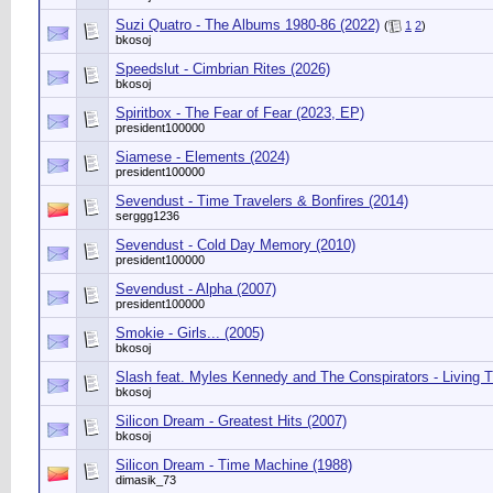
Suzi Quatro - The Albums 1980-86 (2022)
(
1
2
)
bkosoj
Speedslut - Cimbrian Rites (2026)
bkosoj
Spiritbox - The Fear of Fear (2023, EP)
president100000
Siamese - Elements (2024)
president100000
Sevendust - Time Travelers & Bonfires (2014)
serggg1236
Sevendust - Cold Day Memory (2010)
president100000
Sevendust - Alpha (2007)
president100000
Smokie - Girls... (2005)
bkosoj
Slash feat. Myles Kennedy and The Conspirators - Living 
bkosoj
Silicon Dream - Greatest Hits (2007)
bkosoj
Silicon Dream - Time Machine (1988)
dimasik_73