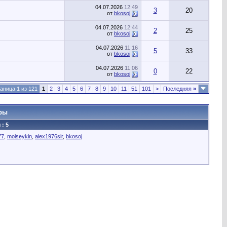
04.07.2026
12:49
3
20
от
bkosoj
04.07.2026
12:44
2
25
от
bkosoj
04.07.2026
11:16
5
33
от
bkosoj
04.07.2026
11:06
0
22
от
bkosoj
аница 1 из 121
1
2
3
4
5
6
7
8
9
10
11
51
101
>
Последняя
»
ры
: 5
77
,
moiseykin
,
alex1976sir
,
bkosoj