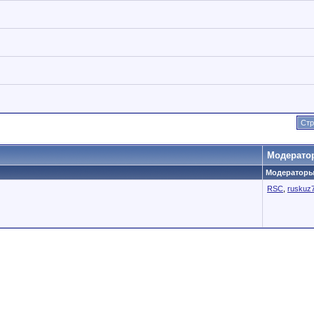
Стр
Модерато
Модераторы 
RSC
,
ruskuz