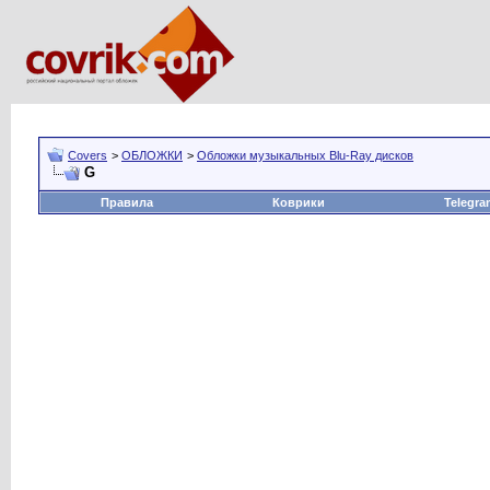
Covers
>
ОБЛОЖКИ
>
Обложки музыкальных Blu-Ray дисков
G
Правила
Коврики
Telegra