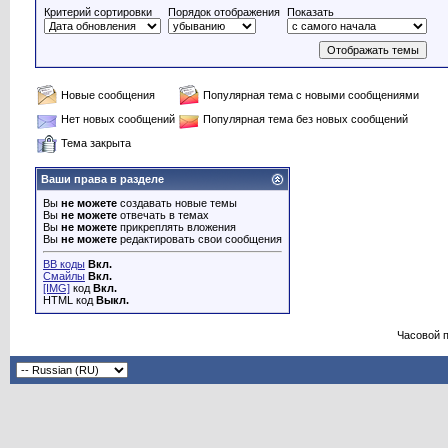
Критерий сортировки
Порядок отображения
Показать
Новые сообщения
Популярная тема с новыми сообщениями
Нет новых сообщений
Популярная тема без новых сообщений
Тема закрыта
Ваши права в разделе
Вы
не можете
создавать новые темы
Вы
не можете
отвечать в темах
Вы
не можете
прикреплять вложения
Вы
не можете
редактировать свои сообщения
BB коды
Вкл.
Смайлы
Вкл.
[IMG]
код
Вкл.
HTML код
Выкл.
Часовой 