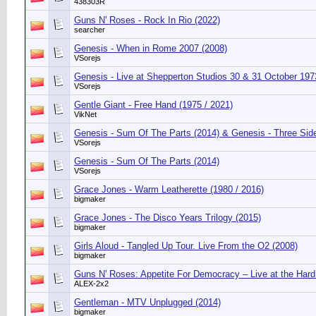
438303R
Guns N' Roses - Rock In Rio (2022)
searcher
Genesis - When in Rome 2007 (2008)
VSorejs
Genesis - Live at Shepperton Studios 30 & 31 October 197
VSorejs
Gentle Giant - Free Hand (1975 / 2021)
VikNet
Genesis - Sum Of The Parts (2014) & Genesis - Three Side
VSorejs
Genesis - Sum Of The Parts (2014)
VSorejs
Grace Jones - Warm Leatherette (1980 / 2016)
bigmaker
Grace Jones - The Disco Years Trilogy (2015)
bigmaker
Girls Aloud - Tangled Up Tour. Live From the O2 (2008)
bigmaker
Guns N' Roses: Appetite For Democracy – Live at the Har
ALEX-2x2
Gentleman - MTV Unplugged (2014)
bigmaker