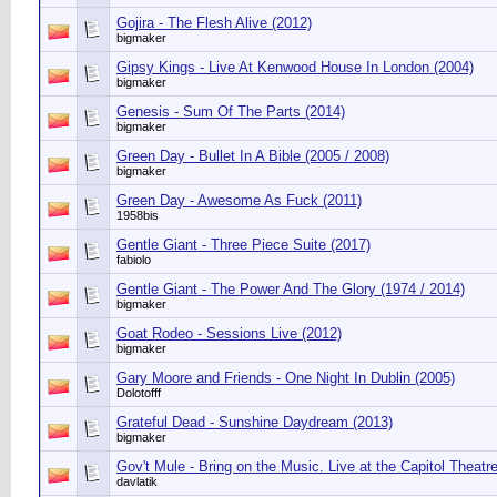
Gojira - The Flesh Alive (2012)
bigmaker
Gipsy Kings - Live At Kenwood House In London (2004)
bigmaker
Genesis - Sum Of The Parts (2014)
bigmaker
Green Day - Bullet In A Bible (2005 / 2008)
bigmaker
Green Day - Awesome As Fuck (2011)
1958bis
Gentle Giant - Three Piece Suite (2017)
fabiolo
Gentle Giant - The Power And The Glory (1974 / 2014)
bigmaker
Goat Rodeo - Sessions Live (2012)
bigmaker
Gary Moore and Friends - One Night In Dublin (2005)
Dolotofff
Grateful Dead - Sunshine Daydream (2013)
bigmaker
Gov't Mule - Bring on the Music. Live at the Capitol Theatr
davlatik