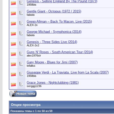
Genesis - Selling England By The Pound (1973)
1958bis
Gentle Giant - Octopus (1972 / 2015)
fabiolo
Gregg Allman – Back To Macon. Live (2015)
ALEX-2x
George Michael - Symphonica (2014)
fabiolo
Genesis - Three Sides Live (2014)
ALEX-2x2
Guns N' Roses - South American Tour (2014)
alex1976sir
Gary Moore - Blues for Jimi (2007)
tefallss
Giuseppe Verdi - La Traviata. Live from La Scala (2007)
1958bis
Grace Jones - Nightclubbing (1981)
serggg1236
Опции просмотра
Показаны темы с 1 по 50 из 59