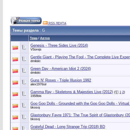
RSS ЛЕНТА
Темы раздела
: G
Тема
/
Автор
Genesis - Three Sides Live (2014)
VSorejs
Gentle Giant - Playing The Fool - The Complete Live Exper
dmilokt
Green Day - American Idiot 2 (2024)
dmilokt
Guns N’ Roses - Triple Illusion 1992
alex1976sir
Gamma Ray - Skeletons & Majesties Live (2012)
(
1
2
)
1958bis
Goo Goo Dolls - Grounded with the Goo Goo Dolls - Virtua
bkosoj
Glastonbury Fayre 1971: The True Spirit of Glastonbury (2
bkosoj
Grateful Dead - Long Strange Trip (2018) BD