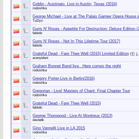
Goblin - Austinato. Live in Austin, Texas (2016)
rodoshka
George Michael - Live at The Palais Garnier Opera House i
TuDys
Guns N' Roses - Appetite For Destruction: Deluxe Edition (
fabiolo
Guns N' Roses - Not In This Lifetime Tour (2017)
fabiolo
Grateful Dead - Fare Thee Well (2015) Limited Edition
(
1
aranyidani
Graham Bonnet Band live...Here comes the night
rodoshka
Gregory Porter-Live in Berlin(2016)
rodoshka
Gregorian - Live! Masters of Chant: Final Chapter Tour
rodoshka
Grateful Dead - Fare Thee Well (2015)
fabiolo
George Thorogood - Live At Montreux (2013)
davlatik
Gino Vannelli Live in LA 2015
rodoshka