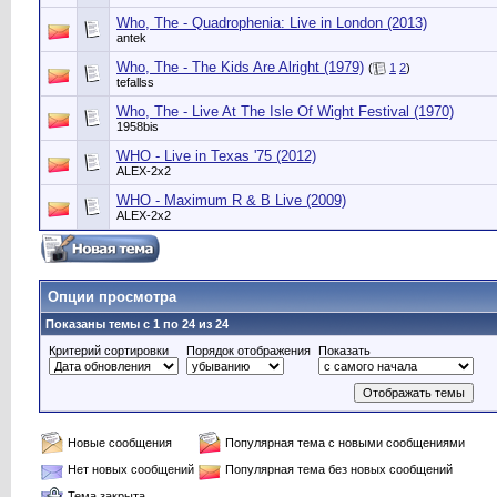
Who, The - Quadrophenia: Live in London (2013)
antek
Who, The - The Kids Are Alright (1979)
(
1
2
)
tefallss
Who, The - Live At The Isle Of Wight Festival (1970)
1958bis
WHO - Live in Texas '75 (2012)
ALEX-2x2
WHO - Maximum R & B Live (2009)
ALEX-2x2
Опции просмотра
Показаны темы с 1 по 24 из 24
Критерий сортировки
Порядок отображения
Показать
Новые сообщения
Популярная тема с новыми сообщениями
Нет новых сообщений
Популярная тема без новых сообщений
Тема закрыта