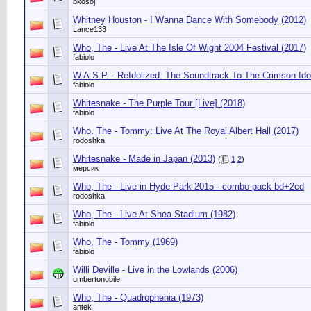
bkosoj
Whitney Houston - I Wanna Dance With Somebody (2012)
Lance133
Who, The - Live At The Isle Of Wight 2004 Festival (2017)
fabiolo
W.A.S.P. - ReIdolized: The Soundtrack To The Crimson Ido
fabiolo
Whitesnake - The Purple Tour [Live] (2018)
fabiolo
Who, The - Tommy: Live At The Royal Albert Hall (2017)
rodoshka
Whitesnake - Made in Japan (2013)
(
1
2
)
мерсик
Who, The - Live in Hyde Park 2015 - combo pack bd+2cd
rodoshka
Who, The - Live At Shea Stadium (1982)
fabiolo
Who, The - Tommy (1969)
fabiolo
Willi Deville - Live in the Lowlands (2006)
umbertonobile
Who, The - Quadrophenia (1973)
antek