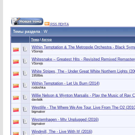
RSS ЛЕНТА
Темы раздела
: W
Тема
/
Автор
Within Temptation & The Metropole Orchestra - Black Sym
VSorejs
Whitesnake – Greatest Hits - Revisited Remixed Remaste
VSorejs
White Stripes, The - Under Great White Northern Lights (20
1958bis
Within Temptation - Let Us Burn (2014)
rodoshka
Willie Nelson & Wynton Marsalis - Play the Music of Ray C
davlatik
Westlife - The Where We Are Tour. Live From The O2 (2010
bigmaker
Westernhagen - Mtv Unplugged (2016)
bigmaker
Windmill, The - Live With It! (2016)