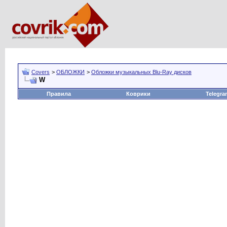
Covers
>
ОБЛОЖКИ
>
Обложки музыкальных Blu-Ray дисков
W
Правила
Коврики
Telegra