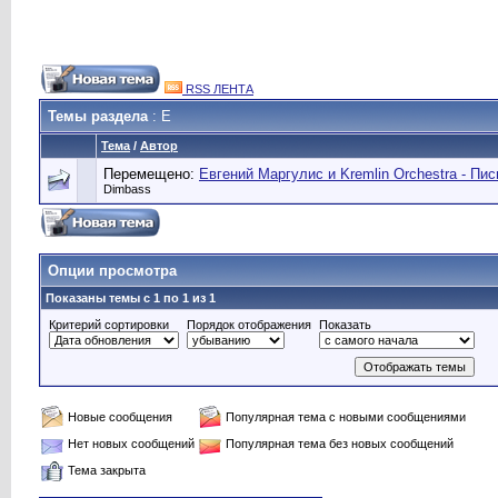
RSS ЛЕНТА
Темы раздела
: Е
Тема
/
Автор
Перемещено:
Евгений Маргулис и Kremlin Orchestra - Пис
Dimbass
Опции просмотра
Показаны темы с 1 по 1 из 1
Критерий сортировки
Порядок отображения
Показать
Новые сообщения
Популярная тема с новыми сообщениями
Нет новых сообщений
Популярная тема без новых сообщений
Тема закрыта