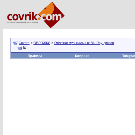
Covers
>
ОБЛОЖКИ
>
Обложки музыкальных Blu-Ray дисков
Е
Правила
Коврики
Telegra