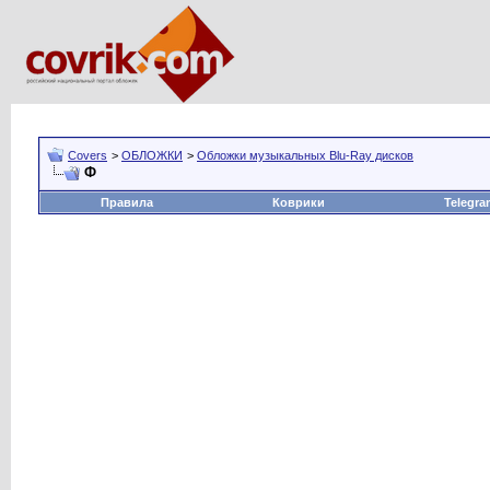
Covers
>
ОБЛОЖКИ
>
Обложки музыкальных Blu-Ray дисков
Ф
Правила
Коврики
Telegra