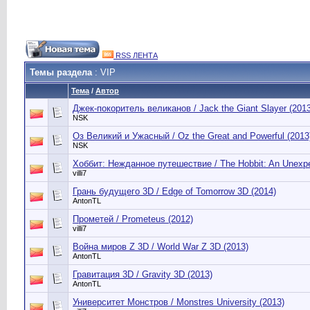
RSS ЛЕНТА
Темы раздела
: VIP
Тема
/
Автор
Джек-покоритель великанов / Jack the Giant Slayer (2013
NSK
Оз Великий и Ужасный / Oz the Great and Powerful (2013
NSK
Хоббит: Нежданное путешествие / The Hobbit: An Unexpe
villi7
Грань будущего 3D / Edge of Tomorrow 3D (2014)
AntonTL
Прометей / Prometeus (2012)
villi7
Война миров Z 3D / World War Z 3D (2013)
AntonTL
Гравитация 3D / Gravity 3D (2013)
AntonTL
Университет Монстров / Monstres University (2013)