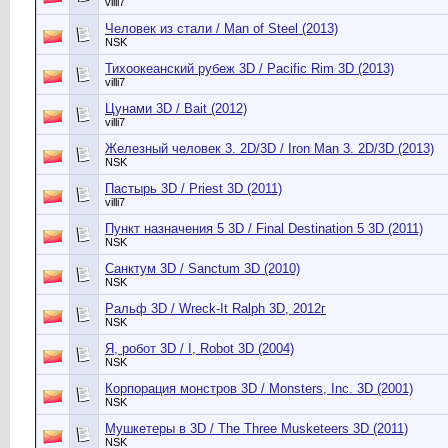
villi7
Человек из стали / Man of Steel (2013)
NSK
Тихоокеанский рубеж 3D / Pacific Rim 3D (2013)
villi7
Цунами 3D / Bait (2012)
villi7
Железный человек 3. 2D/3D / Iron Man 3. 2D/3D (2013)
NSK
Пастырь 3D / Priest 3D (2011)
villi7
Пункт назначения 5 3D / Final Destination 5 3D (2011)
NSK
Санктум 3D / Sanctum 3D (2010)
NSK
Ральф 3D / Wreck-It Ralph 3D, 2012г
NSK
Я, робот 3D / I, Robot 3D (2004)
NSK
Корпорация монстров 3D / Monsters, Inc. 3D (2001)
NSK
Мушкетеры в 3D / The Three Musketeers 3D (2011)
NSK