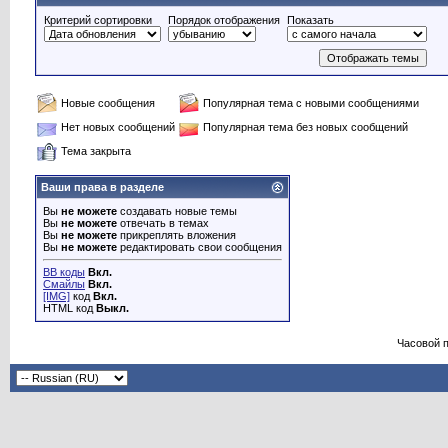
Критерий сортировки
Порядок отображения
Показать
Новые сообщения
Популярная тема с новыми сообщениями
Нет новых сообщений
Популярная тема без новых сообщений
Тема закрыта
Ваши права в разделе
Вы
не можете
создавать новые темы
Вы
не можете
отвечать в темах
Вы
не можете
прикреплять вложения
Вы
не можете
редактировать свои сообщения
BB коды
Вкл.
Смайлы
Вкл.
[IMG]
код
Вкл.
HTML код
Выкл.
Часовой 