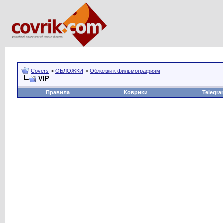
Covers
>
ОБЛОЖКИ
>
Обложки к фильмографиям
VIP
Правила
Коврики
Telegra