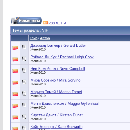
RSS ЛЕНТА
Темы раздела
: VIP
Тема
/
Автор
Джерард Батлер / Gerard Butler
Женя2010
Рэйчел Ли Кук / Rachael Leigh Cook
Женя2010
Нив Кэмпбелл / Neve Campbell
Женя2010
Мира Сорвино / Mira Sorvino
Женя2010
Мариса Томей / Marisa Tomei
Женя2010
Мэгги Джилленхол / Maggie Gyllenhaal
Женя2010
Кирстен Данст / Kirsten Dunst
Женя2010
Кейт Босворт / Kate Bosworth