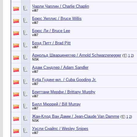
Чарли Чаплин / Charlie Chaplin
villi7
Брюс Уиллис / Bruce Willis
villi7
Брюс Ли / Bruce Lee
villi7
Брэд Питт / Brad Pitt
villi7
Арнольд Шварценеггер / Arnold Schwarzenegger
(
1
2
)
NSK
Адам Сэндлер / Adam Sandler
villi7
Куба Гудинг-мл. / Cuba Gooding Jr.
villi7
Бриттани Мерфи / Brittany Murphy
villi7
Билл Мюррей / Bill Murray
villi7
Жан-Клод Ван Дамм / Jean-Claude Van Damme
(
1
2
)
NSK
Уэсли Снайпс / Wesley Snipes
villi7