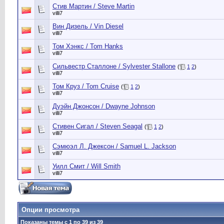
Стив Мартин / Steve Martin
villi7
Вин Дизель / Vin Diesel
villi7
Том Хэнкс / Tom Hanks
villi7
Сильвестр Сталлоне / Sylvester Stallone
(
1
2
)
villi7
Том Круз / Tom Cruise
(
1
2
)
villi7
Дуэйн Джонсон / Dwayne Johnson
villi7
Стивен Сигал / Steven Seagal
(
1
2
)
villi7
Сэмюэл Л. Джексон / Samuel L. Jackson
villi7
Уилл Смит / Will Smith
villi7
Опции просмотра
Показаны темы с 1 по 39 из 39