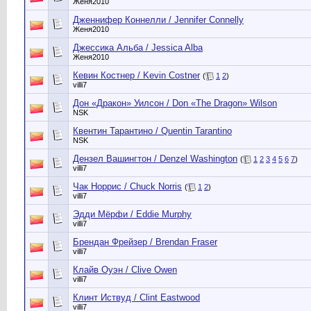
Женя2010
Дженнифер Коннелли / Jennifer Connelly
Женя2010
Джессика Альба / Jessica Alba
Женя2010
Кевин Костнер / Kevin Costner
(
1
2
)
villi7
Дон «Дракон» Уилсон / Don «The Dragon» Wilson
NSK
Квентин Тарантино / Quentin Tarantino
NSK
Дензел Вашингтон / Denzel Washington
(
1
2
3
4
5
6
7
)
villi7
Чак Норрис / Chuck Norris
(
1
2
)
villi7
Эдди Мёрфи / Eddie Murphy
villi7
Брендан Фрейзер / Brendan Fraser
villi7
Клайв Оуэн / Clive Owen
villi7
Клинт Иствуд / Clint Eastwood
villi7