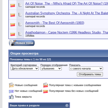
Art Of Noise, The - (Who's Afraid Of) The Art Of Noise? (19
samopal records
Australian Symphony Orchestra, The - A Night At The Balet
samopal records
Aerosmith - The Best Of Aerosmith (1993)
samopal records
Agathodaimon - Carpe Noctem (1996 Headless Studio, Tha
1958bis
Опции просмотра
Показаны темы с 1 по 50 из 121
Критерий сортировки
Порядок отображения
Показать
Новые сообщения
Популярная тема с новыми сообщениями
Нет новых сообщений
Популярная тема без новых сообщений
Тема закрыта
Ваши права в разделе