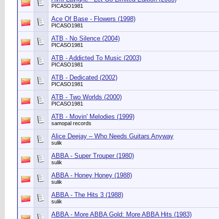
PICASO1981
Ace Of Base - Flowers (1998)
PICASO1981
ATB - No Silence (2004)
PICASO1981
ATB - Addicted To Music (2003)
PICASO1981
ATB - Dedicated (2002)
PICASO1981
ATB - Two Worlds (2000)
PICASO1981
ATB - Movin' Melodies (1999)
samopal records
Alice Deejay ‎– Who Needs Guitars Anyway
sulik
ABBA ‎- Super Trouper (1980)
sulik
ABBA - Honey Honey (1988)
sulik
ABBA - The Hits 3 (1988)
sulik
ABBA - More ABBA Gold: More ABBA Hits (1983)