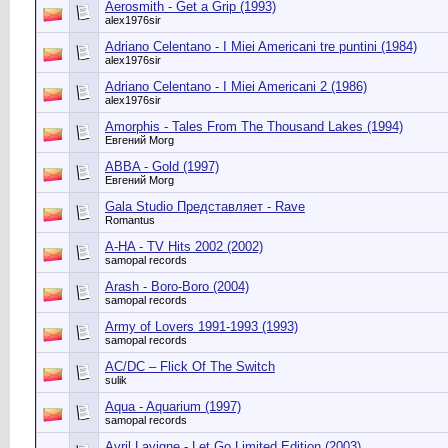
Aerosmith - Get a Grip (1993)
alex1976sir
Adriano Celentano - I Miei Americani tre puntini (1984)
alex1976sir
Adriano Celentano - I Miei Americani 2 (1986)
alex1976sir
Amorphis - Tales From The Thousand Lakes (1994)
Евгений Morg
ABBA - Gold (1997)
Евгений Morg
Gala Studio Представляет - Rave
Romantus
A-HA - TV Hits 2002 (2002)
samopal records
Arash - Boro-Boro (2004)
samopal records
Army of Lovers 1991-1993 (1993)
samopal records
AC/DC – Flick Of The Switch
sulik
Aqua - Aquarium (1997)
samopal records
Avril Lavigne - Let Go Limited Edition (2003)