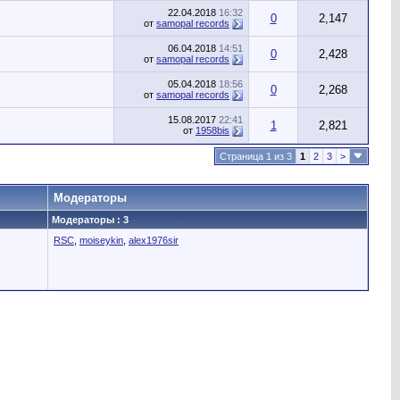
22.04.2018
16:32
0
2,147
от
samopal records
06.04.2018
14:51
0
2,428
от
samopal records
05.04.2018
18:56
0
2,268
от
samopal records
15.08.2017
22:41
1
2,821
от
1958bis
Страница 1 из 3
1
2
3
>
Модераторы
Модераторы : 3
RSC
,
moiseykin
,
alex1976sir