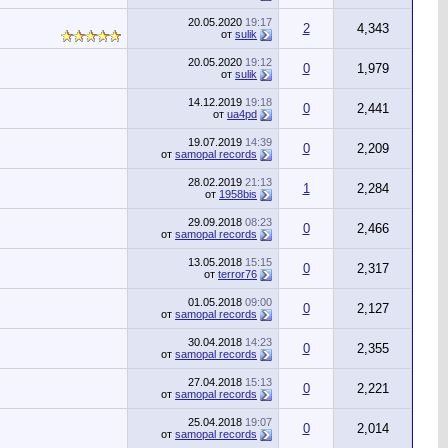
20.05.2020
19:17
2
4,343
от
sulik
20.05.2020
19:12
0
1,979
от
sulik
14.12.2019
19:18
0
2,441
от
ua4pd
19.07.2019
14:39
0
2,209
от
samopal records
28.02.2019
21:13
1
2,284
от
1958bis
29.09.2018
08:23
0
2,466
от
samopal records
13.05.2018
15:15
0
2,317
от
terror76
01.05.2018
09:00
0
2,127
от
samopal records
30.04.2018
14:23
0
2,355
от
samopal records
27.04.2018
15:13
0
2,221
от
samopal records
25.04.2018
19:07
0
2,014
от
samopal records