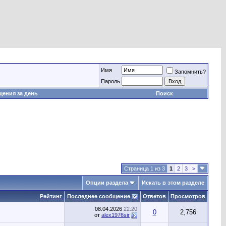
Имя
Запомнить?
Пароль
ения за день
Поиск
Страница 1 из 3
1
2
3
>
Опции раздела
Искать в этом разделе
Рейтинг
Последнее сообщение
Ответов
Просмотров
08.04.2026
22:20
0
2,756
от
alex1976sir