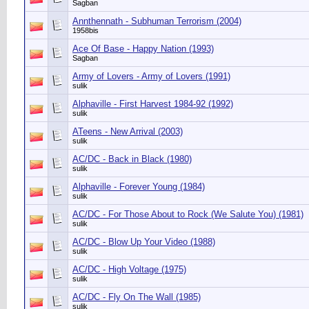
Sagban
Annthennath - Subhuman Terrorism (2004)
1958bis
Ace Of Base - Happy Nation (1993)
Sagban
Army of Lovers - Army of Lovers (1991)
sulik
Alphaville - First Harvest 1984-92 (1992)
sulik
ATeens ‎- New Arrival (2003)
sulik
AC/DC - Back in Black (1980)
sulik
Alphaville - Forever Young (1984)
sulik
AC/DC ‎- For Those About to Rock (We Salute You) (1981)
sulik
AC/DC - Blow Up Your Video (1988)
sulik
AC/DC ‎- High Voltage (1975)
sulik
AC/DC - Fly On The Wall (1985)
sulik