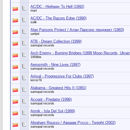
AC/DC - Highway To Hell (1992)
mart
AC/DC - The Razors Edge (1990)
sulik
Alan Parsons Project / Алан Парсонс проджект (1983)
ua4pd
ATB - Dream Collection (1999)
samopal records
Arch Enemy - Burning Bridges (1999 Moon Records, Ukrai
1958bis
Aerosmith ‎- Nine Lives (1997)
samopal records
Arrival - Progressive For Clubs (1997)
terror76
Alabama - Greatest Hits II (1991)
samopal records
Accept - Predator (1996)
samopal records
Armik - Isla Del Sol (1999)
samopal records
Abraham Rousso / Авраам Руссо - Tonight (2002)
samopal records