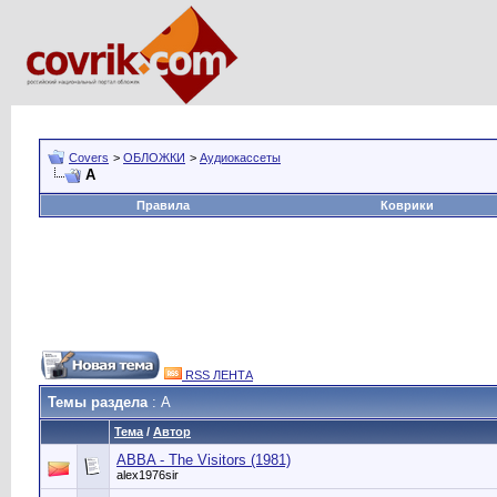
Covers
>
ОБЛОЖКИ
>
Аудиокассеты
A
Правила
Коврики
RSS ЛЕНТА
Темы раздела
: A
Тема
/
Автор
ABBA - The Visitors (1981)
alex1976sir