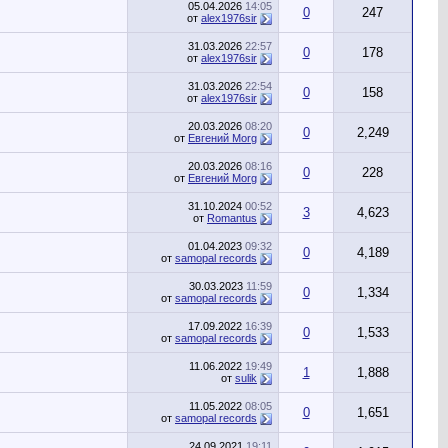
05.04.2026
14:05
0
247
от
alex1976sir
31.03.2026
22:57
0
178
от
alex1976sir
31.03.2026
22:54
0
158
от
alex1976sir
20.03.2026
08:20
0
2,249
от
Евгений Morg
20.03.2026
08:16
0
228
от
Евгений Morg
31.10.2024
00:52
3
4,623
от
Romantus
01.04.2023
09:32
0
4,189
от
samopal records
30.03.2023
11:59
0
1,334
от
samopal records
17.09.2022
16:39
0
1,533
от
samopal records
11.06.2022
19:49
1
1,888
от
sulik
11.05.2022
08:05
0
1,651
от
samopal records
24.09.2021
19:11