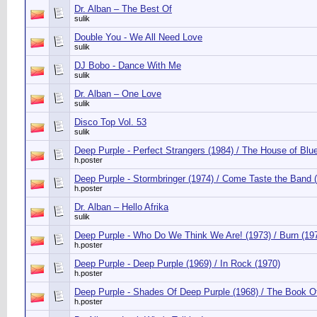
Dr. Alban ‎– The Best Of
sulik
Double You - We All Need Love
sulik
DJ Bobo - Dance With Me
sulik
Dr. Alban ‎– One Love
sulik
Disco Top Vol. 53
sulik
Deep Purple - Perfect Strangers (1984) / The House of Blue
h.poster
Deep Purple - Stormbringer (1974) / Come Taste the Band 
h.poster
Dr. Alban ‎– Hello Afrika
sulik
Deep Purple - Who Do We Think We Are! (1973) / Burn (19
h.poster
Deep Purple - Deep Purple (1969) / In Rock (1970)
h.poster
Deep Purple - Shades Of Deep Purple (1968) / The Book Of
h.poster