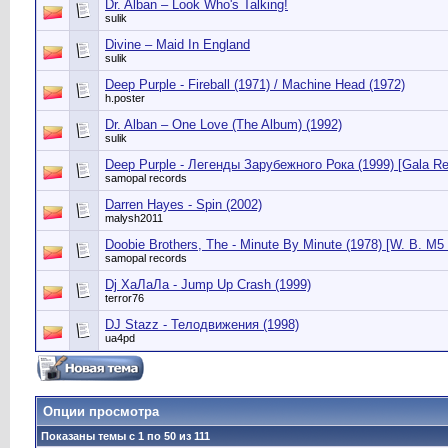
Dr. Alban ‎– Look Who's Talking!
sulik
Divine ‎– Maid In England
sulik
Deep Purple - Fireball (1971) / Machine Head (1972)
h.poster
Dr. Alban ‎– One Love (The Album) (1992)
sulik
Deep Purple - Легенды Зарубежного Рока (1999) [Gala Re
samopal records
Darren Hayes - Spin (2002)
malysh2011
Doobie Brothers, The - Minute By Minute (1978) [W. B. M5
samopal records
Dj ХаЛаЛа - Jump Up Crash (1999)
terror76
DJ Stazz - Телодвижения (1998)
ua4pd
Опции просмотра
Показаны темы с 1 по 50 из 111