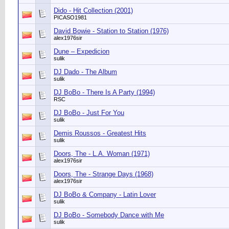
Dido - Hit Collection (2001)
PICASO1981
David Bowie - Station to Station (1976)
alex1976sir
Dune ‎– Expedicion
sulik
DJ Dado - The Album
sulik
DJ BoBo - There Is A Party (1994)
RSC
DJ BoBo - Just For You
sulik
Demis Roussos - Greatest Hits
sulik
Doors, The - L.A. Woman (1971)
alex1976sir
Doors, The - Strange Days (1968)
alex1976sir
DJ BoBo & Company - Latin Lover
sulik
DJ BoBo - Somebody Dance with Me
sulik