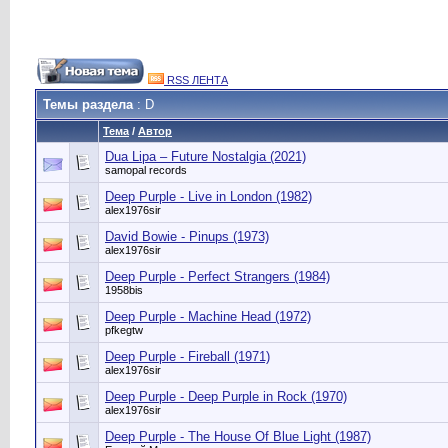
RSS ЛЕНТА
Темы раздела
: D
Тема
/
Автор
Dua Lipa – Future Nostalgia (2021)
samopal records
Deep Purple - Live in London (1982)
alex1976sir
David Bowie - Pinups (1973)
alex1976sir
Deep Purple - Perfect Strangers (1984)
1958bis
Deep Purple - Machine Head (1972)
pfkegtw
Deep Purple - Fireball (1971)
alex1976sir
Deep Purple - Deep Purple in Rock (1970)
alex1976sir
Deep Purple - The House Of Blue Light (1987)