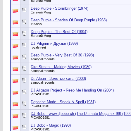
Евгений Morg
Deep Purple - Stormbringer (1974)
Евгений Morg
Deep Purple - Shades Of Deep Purple (1968)
1958bis
Deep Purple - The Best Of (1994)
Евгений Morg
DJ Piligrim и Друзья (1999)
royalstreet
Deep Purple - Very Best Of 30 (1998)
samopal records
Dire Straits – Making Movies (1980)
samopal records
Dr. Alban - Золотые хиты (2003)
samopal records
DJ Aligator Project - Reep Me Handing On (2004)
PICASO1981
Depeche Mode - Speak & Spell (1981)
PICASO1981
DJ Bobo - www.djbobo.ch (The Ultimate Megamix 99) (1999
PICASO1981
DJ Bobo - Magic (1998)
PICASO1981