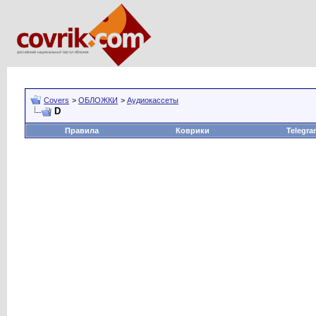
Covers
>
ОБЛОЖКИ
>
Аудиокассеты
D
Правила
Коврики
Telegra