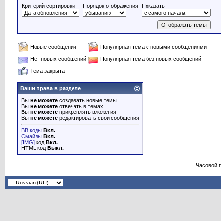
Критерий сортировки
Порядок отображения
Показать
Новые сообщения
Популярная тема с новыми сообщениями
Нет новых сообщений
Популярная тема без новых сообщений
Тема закрыта
Ваши права в разделе
Вы
не можете
создавать новые темы
Вы
не можете
отвечать в темах
Вы
не можете
прикреплять вложения
Вы
не можете
редактировать свои сообщения
BB коды
Вкл.
Смайлы
Вкл.
[IMG]
код
Вкл.
HTML код
Выкл.
Часовой 