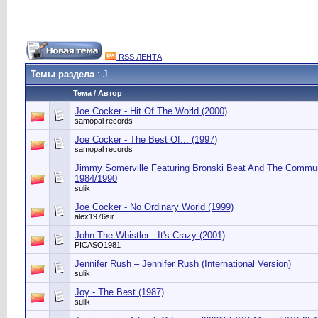
RSS ЛЕНТА
Темы раздела
: J
Тема
/
Автор
Joe Cocker - Hit Of The World (2000)
samopal records
Joe Cocker - The Best Of... (1997)
samopal records
Jimmy Somerville Featuring Bronski Beat And The Commun
1984/1990
sulik
Joe Cocker - No Ordinary World (1999)
alex1976sir
John The Whistler - It's Crazy (2001)
PICASO1981
Jennifer Rush ‎– Jennifer Rush (International Version)
sulik
Joy - The Best (1987)
sulik