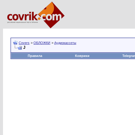
Covers
>
ОБЛОЖКИ
>
Аудиокассеты
J
Правила
Коврики
Telegra