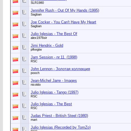
SLR1980
Jennifer Rush - Out Of My Hands (1995)
Sagban
Joe Cocker - You Can't Have My Heart
Sagban
Julio Iglesias - The Best Of
alex1976sir
Jimi Hendrix - Gold
pfkegtw
Jam Session - nr.11. (1998)
RSC
John Lennon - Золотая коллекция
pooch
Jean-Michel Jarre - Images
nicoldo
Julio Iglesias - Tango (1997)
RSC
Julio Iglesias - The Best
RSC
Judas Priest - British Steel (1980)
mart
Julio Iglesias (Recorded by TomZo)