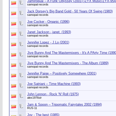
Jamiroquai – A Funk Odyssey (2001) [ZYX Music/ZYX-954
samopal records
Jack Dorsey's Big Band Gold - 50 Years Of Swing (1983)
samopal records
Joe Cocker - Organic (1996)
samopal records
Janet Jackson - janet. (1993)
samopal records
Jennifer Lopez - J.Lo (2001)
samopal records
Jive Bunny And The Mastermixers - It's A PArty Time (1990
samopal records
Jive Bunny And The Mastermixers - The Album (1989)
samopal records
Jennifer Paige – Positively Somewhere (2001)
samopal records
Joe Satriani – Time Machine (1993)
samopal records
John Lennon - Rock 'N' Roll (1975)
alex1976sir
Jam & Spoon ‎– Tripomatic Fairytales 2002 (1994)
RUS-11
Joy - The best (1985)