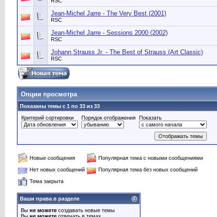
RSC
Jean-Michel Jarre - The Very Best (2001)
RSC
Jean-Michel Jarre - Sessions 2000 (2002)
RSC
Johann Strauss Jr. - The Best of Strauss (Art Classic)
RSC
Опции просмотра
Показаны темы с 1 по 33 из 33
Критерий сортировки
Порядок отображения
Показать
Новые сообщения
Популярная тема с новыми сообщениями
Нет новых сообщений
Популярная тема без новых сообщений
Тема закрыта
Ваши права в разделе
Вы
не можете
создавать новые темы
Вы
не можете
отвечать в темах