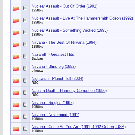
Nuclear Assault - Out Of Order (1991)
1958bis
Nuclear Assault - Live At The Hammersmith Odeon (1992)
1958bis
Nuclear Assault - Something Wicked (1993)
1958bis
Nirvana - The Best Of Nirvana (1994)
1958bis
Nazareth - Greatest Hits
Sagban
Nirvana - Blind pig (1992)
pfkegtw
Nightwish - Planet Hell (2004)
RSC
Napalm Death - Harmony Corruption (1990)
RSC
Nirvana - Singles (1997)
1958bis
Nirvana - Nevermind (1991)
1958bis
Nirvana - Come As You Are (1991, 1992 Geffen, USA)
1958bis