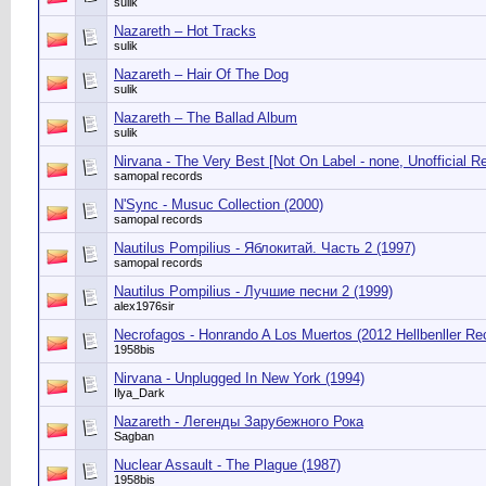
sulik
Nazareth ‎– Hot Tracks
sulik
Nazareth ‎– Hair Of The Dog
sulik
Nazareth ‎– The Ballad Album
sulik
Nirvana - The Very Best [Not On Label - none, Unofficial R
samopal records
N'Sync - Musuc Collection (2000)
samopal records
Nautilus Pompilius - Яблокитай. Часть 2 (1997)
samopal records
Nautilus Pompilius - Лучшие песни 2 (1999)
alex1976sir
Necrofagos - Honrando A Los Muertos (2012 Hellbenller Re
1958bis
Nirvana - Unplugged In New York (1994)
Ilya_Dark
Nazareth - Легенды Зарубежного Рока
Sagban
Nuclear Assault - The Plague (1987)
1958bis