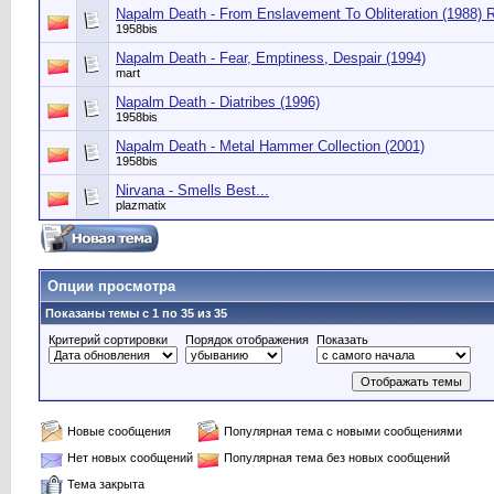
Napalm Death - From Enslavement To Obliteration (1988) R
1958bis
Napalm Death - Fear, Emptiness, Despair (1994)
mart
Napalm Death - Diatribes (1996)
1958bis
Napalm Death - Metal Hammer Collection (2001)
1958bis
Nirvana - Smells Best...
plazmatix
Опции просмотра
Показаны темы с 1 по 35 из 35
Критерий сортировки
Порядок отображения
Показать
Новые сообщения
Популярная тема с новыми сообщениями
Нет новых сообщений
Популярная тема без новых сообщений
Тема закрыта