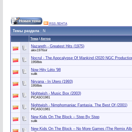
RSS ЛЕНТА
Темы раздела
: N
Тема
/
Автор
Nazareth - Greatest Hits (1975)
alex1976sir
Nocrul - The Apocalypse Of Mankind (2020 NGC Producti
1958bis
Now Hity Léto '98
sulik
Nirvana - In Utero (1993)
1958bis
Nightwish - Music Box (2003)
PICASO1981
Nightwish - Nimphomaniac Fantasia. The Best Of (2001)
PICASO1981
New Kids On The Block ‎– Step By Step
sulik
New Kids On The Block ‎– No More Games (The Remix Al