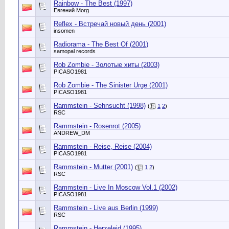
Rainbow - The Best (1997)
Евгений Morg
Reflex - Встречай новый день (2001)
insomen
Radiorama - The Best Of (2001)
samopal records
Rob Zombie - Золотые хиты (2003)
PICASO1981
Rob Zombie - The Sinister Urge (2001)
PICASO1981
Rammstein - Sehnsucht (1998)
(
1
2
)
RSC
Rammstein - Rosenrot (2005)
ANDREW_DM
Rammstein - Reise, Reise (2004)
PICASO1981
Rammstein - Mutter (2001)
(
1
2
)
RSC
Rammstein - Live In Moscow Vol.1 (2002)
PICASO1981
Rammstein - Live aus Berlin (1999)
RSC
Rammstein - Herzeleid (1995)