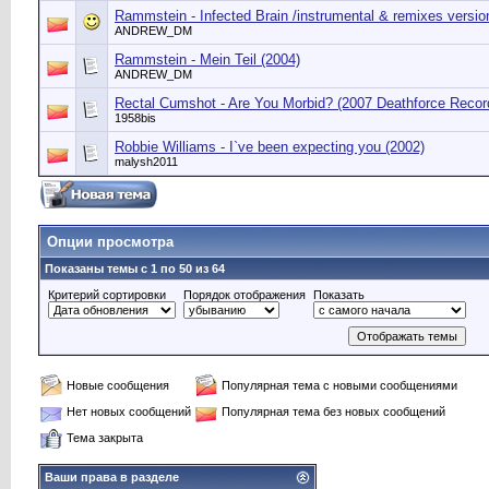
Rammstein - Infected Brain /instrumental & remixes versio
ANDREW_DM
Rammstein - Mein Teil (2004)
ANDREW_DM
Rectal Cumshot - Are You Morbid? (2007 Deathforce Record
1958bis
Robbie Williams - I`ve been expecting you (2002)
malysh2011
Опции просмотра
Показаны темы с 1 по 50 из 64
Критерий сортировки
Порядок отображения
Показать
Новые сообщения
Популярная тема с новыми сообщениями
Нет новых сообщений
Популярная тема без новых сообщений
Тема закрыта
Ваши права в разделе