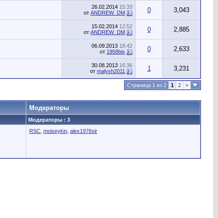
26.02.2014
15:33
0
3,043
от
ANDREW_DM
15.02.2014
12:52
0
2,885
от
ANDREW_DM
06.09.2013
18:42
0
2,633
от
1958bis
30.08.2013
16:36
1
3,231
от
malysh2011
Страница 1 из 2
1
2
>
Модераторы
Модераторы : 3
RSC
,
moiseykin
,
alex1976sir