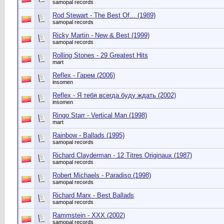
samopal records
Rod Stewart - The Best Of... (1989)
samopal records
Ricky Martin - New & Best (1999)
samopal records
Rolling Stones - 29 Greatest Hits
mart
Reflex - Гарем (2006)
insomen
Reflex - Я тебя всегда буду ждать (2002)
insomen
Ringo Starr - Vertical Man (1998)
mart
Rainbow - Ballads (1995)
samopal records
Richard Clayderman - 12 Titres Originaux (1987)
samopal records
Robert Michaels - Paradiso (1998)
samopal records
Richard Marx - Best Ballads
samopal records
Rammstein - XXX (2002)
samopal records