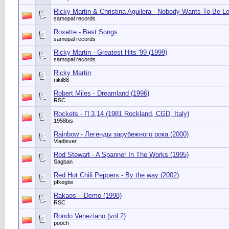
Ricky Martin & Christina Aguilera - Nobody Wants To Be Lo
samopal records
Roxette - Best Songs
samopal records
Ricky Martin - Greatest Hits '99 (1999)
samopal records
Ricky Martin
nikil88
Robert Miles - Dreamland (1996)
RSC
Rockets ‎- П 3,14 (1981 Rockland, CGD, Italy)
1958bis
Rainbow - Легенды зарубежного рока (2000)
Vladisver
Rod Stewart - A Spanner In The Works (1995)
Sagban
Red Hot Chili Peppers - By the way (2002)
pfkegtw
Rakaos – Demo (1998)
RSC
Rondo Veneziano (vol 2)
pooch