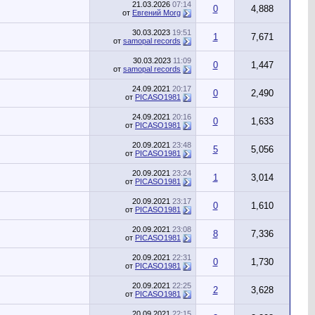
21.03.2026
07:14
0
4,888
от
Евгений Morg
30.03.2023
19:51
1
7,671
от
samopal records
30.03.2023
11:09
0
1,447
от
samopal records
24.09.2021
20:17
0
2,490
от
PICASO1981
24.09.2021
20:16
0
1,633
от
PICASO1981
20.09.2021
23:48
5
5,056
от
PICASO1981
20.09.2021
23:24
1
3,014
от
PICASO1981
20.09.2021
23:17
0
1,610
от
PICASO1981
20.09.2021
23:08
8
7,336
от
PICASO1981
20.09.2021
22:31
0
1,730
от
PICASO1981
20.09.2021
22:25
2
3,628
от
PICASO1981
20.09.2021
22:15