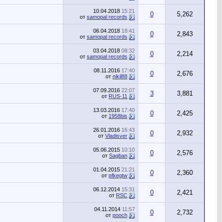
10.04.2018
15:21
0
5,262
от
samopal records
06.04.2018
18:41
0
2,843
от
samopal records
03.04.2018
08:32
0
2,214
от
samopal records
08.11.2016
17:40
0
2,676
от
nikil88
07.09.2016
22:07
3
3,881
от
RUS-11
13.03.2016
17:40
0
2,425
от
1958bis
26.01.2016
16:43
0
2,932
от
Vladisver
05.06.2015
10:10
0
2,576
от
Sagban
01.04.2015
21:21
0
2,360
от
pfkegtw
06.12.2014
15:31
0
2,421
от
RSC
04.11.2014
11:57
0
2,732
от
pooch