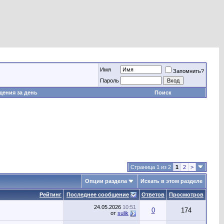
Имя
Запомнить?
Пароль
ения за день
Поиск
Страница 1 из 2
1
2
>
Опции раздела
Искать в этом разделе
Рейтинг
Последнее сообщение
Ответов
Просмотров
24.05.2026
10:51
0
174
от
sulik