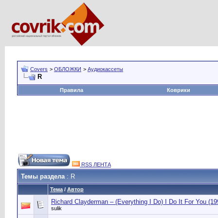
Covers
>
ОБЛОЖКИ
>
Аудиокассеты
R
Правила
Коврики
RSS ЛЕНТА
Темы раздела
: R
Тема
/
Автор
Richard Clayderman – (Everything I Do) I Do It For You (19
sulik