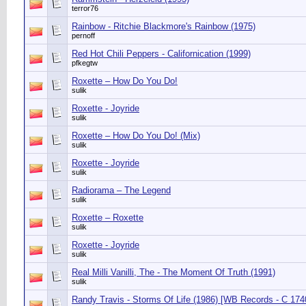
terror76
Rainbow - Ritchie Blackmore's Rainbow (1975)
pernoff
Red Hot Chili Peppers - Californication (1999)
pfkegtw
Roxette ‎– How Do You Do!
sulik
Roxette - Joyride
sulik
Roxette ‎– How Do You Do! (Mix)
sulik
Roxette - Joyride
sulik
Radiorama ‎– The Legend
sulik
Roxette ‎– Roxette
sulik
Roxette - Joyride
sulik
Real Milli Vanilli, The - The Moment Of Truth (1991)
sulik
Randy Travis - Storms Of Life (1986) [WB Records - C 17