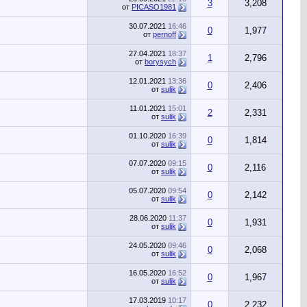
3
3,208
от
PICASO1981
30.07.2021
16:46
0
1,977
от
pernoff
27.04.2021
18:37
1
2,796
от
borysych
12.01.2021
13:36
0
2,406
от
sulik
11.01.2021
15:01
2
2,331
от
sulik
01.10.2020
16:39
0
1,814
от
sulik
07.07.2020
09:15
0
2,116
от
sulik
05.07.2020
09:54
0
2,142
от
sulik
28.06.2020
11:37
0
1,931
от
sulik
24.05.2020
09:46
0
2,068
от
sulik
16.05.2020
16:52
0
1,967
от
sulik
17.03.2019
10:17
0
2,232