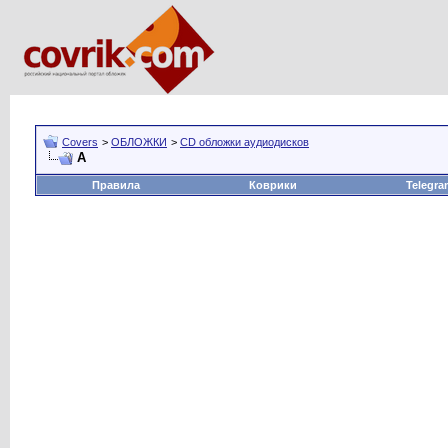
Covers
>
ОБЛОЖКИ
>
CD обложки аудиодисков
А
Правила
Коврики
Telegra