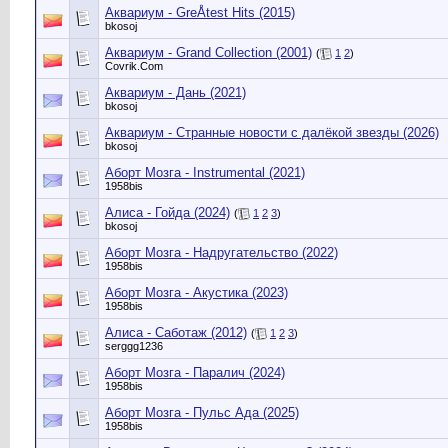
Аквариум - GreÅtest Hits (2015)
bkosoj
Аквариум - Grand Collection (2001)
(
1
2
)
Сovrik.Com
Аквариум - Дань (2021)
bkosoj
Аквариум - Странные новости с далёкой звезды (2026)
bkosoj
Аборт Мозга - Instrumental (2021)
1958bis
Алиса - Гойда (2024)
(
1
2
3
)
bkosoj
Аборт Мозга - Надругательство (2022)
1958bis
Аборт Мозга - Акустика (2023)
1958bis
Алиса - Саботаж (2012)
(
1
2
3
)
serggg1236
Аборт Мозга - Паралич (2024)
1958bis
Аборт Мозга - Пульс Ада (2025)
1958bis