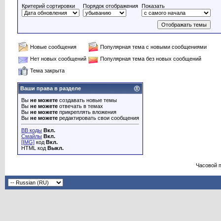
Критерий сортировки
Порядок отображения
Показать
Новые сообщения
Популярная тема с новыми сообщениями
Нет новых сообщений
Популярная тема без новых сообщений
Тема закрыта
Ваши права в разделе
Вы
не можете
создавать новые темы
Вы
не можете
отвечать в темах
Вы
не можете
прикреплять вложения
Вы
не можете
редактировать свои сообщения
BB коды
Вкл.
Смайлы
Вкл.
[IMG]
код
Вкл.
HTML код
Выкл.
Часовой 