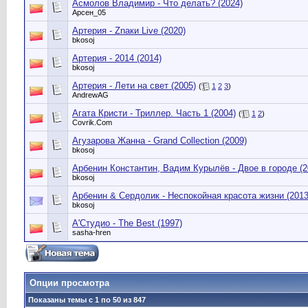
Асмолов Владимир - Что делать? (2024)
Арсен_05
Артерия - Znаки Live (2020)
bkosoj
Артерия - 2014 (2014)
bkosoj
Артерия - Лети на свет (2005)
(
1
2
3
)
AndrewAG
Агата Кристи - Триллер. Часть 1 (2004)
(
1
2
)
Сovrik.Com
Агузарова Жанна - Grand Collection (2009)
bkosoj
Арбенин Константин, Вадим Курылёв - Двое в городе (2
bkosoj
Арбенин & Сердолик - Неспокойная красота жизни (2013
bkosoj
А'Студио - The Best (1997)
sasha-hren
Опции просмотра
Показаны темы с 1 по 50 из 847