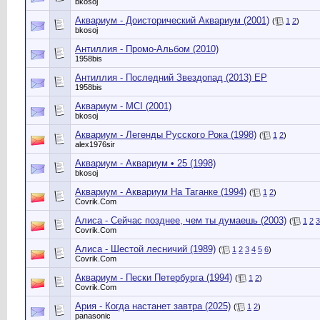
bkosoj
Аквариум - Доисторический Аквариум (2001)
(
1
2
)
bkosoj
Антиллия - Промо-Альбом (2010)
1958bis
Антиллия - Последний Звездопад (2013) EP
1958bis
Аквариум - MCI (2001)
bkosoj
Аквариум ‎- Легенды Русского Рока (1998)
(
1
2
)
alex1976sir
Аквариум - Аквариум • 25 (1998)
bkosoj
Аквариум - Аквариyм На Таганке (1994)
(
1
2
)
Сovrik.Com
Алиса - Сейчас позднее, чем ты думаешь (2003)
(
1
2
3
Сovrik.Com
Алиса - Шестой лесничий (1989)
(
1
2
3
4
5
6
)
Сovrik.Com
Аквариум - Пески Петербурга (1994)
(
1
2
)
Сovrik.Com
Ария - Когда настанет завтра (2025)
(
1
2
)
panasonic