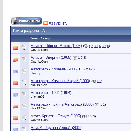
RSS ЛЕНТА
Темы раздела
: А
Тема
/
Автор
Алиса - Чёрная Метка (1994)
(
1
2
3
4
5
6
7
8
)
Сovrik.Com
Алиса - Энергия (1985)
(
1
2
3
)
Сovrik.Com
Автограф - Корабль (2005, CD-Maxi)
bkosoj
Автограф - Каменный край (1990)
(
1
2
)
alex1976sir
Автограф - 1984 (1984)
степан37
Автограф - Группа Автограф (2008)
(
1
2
)
alex1976sir
Агата Кристи - Опиум (1995)
(
1
2
3
)
Сovrik.Com
АлисА - Группа АлисА (2008)