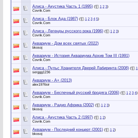
Алиса - Акустика Часть 1 (1995)
(
1
2
3
)
Сovrik.Com
Алиса - Блок Ада (1987)
(
1
2
3
4
5
)
Сovrik.Com
Алиса - Легенды русского рока (1996)
(
1
2
3
)
Сovrik.Com
Аквариум - Дом всех святых (2022)
bkosoj
Аквариум - История Аквариума Архив Том III (1991)
Сovrik.Com
Алиса - Пульс Хранителя Дверей Лабиринта (2008)
(
1
serggg1236
Аквариум - А+ (2013)
alex1976sir
Аквариум - Беспечный русский бродяга (2006)
(
1
2
3
4
)
Сovrik.Com
Аквариум - Радио Африка (2002)
(
1
2
3
)
bkosoj
Алиса - Акустика Часть 2 (1997)
(
1
2
)
Сovrik.Com
Аквариум - Последний концерт (2001)
(
1
2
)
bkosoj