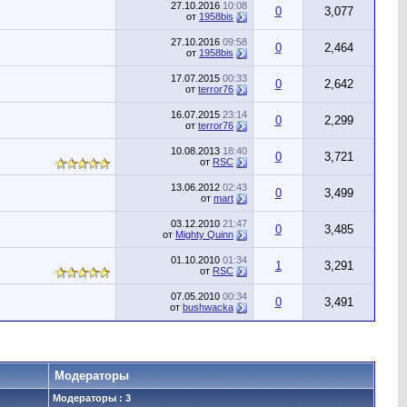
27.10.2016
10:08
0
3,077
от
1958bis
27.10.2016
09:58
0
2,464
от
1958bis
17.07.2015
00:33
0
2,642
от
terror76
16.07.2015
23:14
0
2,299
от
terror76
10.08.2013
18:40
0
3,721
от
RSC
13.06.2012
02:43
0
3,499
от
mart
03.12.2010
21:47
0
3,485
от
Mighty Quinn
01.10.2010
01:34
1
3,291
от
RSC
07.05.2010
00:34
0
3,491
от
bushwacka
Модераторы
Модераторы : 3