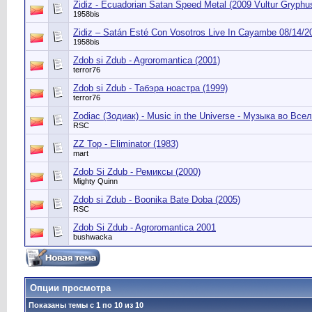
Zidiz - Ecuadorian Satan Speed Metal (2009 Vultur Gryphu
1958bis
Zidiz ‎– Satán Esté Con Vosotros Live In Cayambe 08/14/
1958bis
Zdob si Zdub - Agroromantica (2001)
terror76
Zdob si Zdub - Табэра ноастра (1999)
terror76
Zodiac (Зодиак) - Music in the Universe - Музыка во Все
RSC
ZZ Top - Eliminator (1983)
mart
Zdob Si Zdub - Ремиксы (2000)
Mighty Quinn
Zdob si Zdub - Boonika Bate Doba (2005)
RSC
Zdob Si Zdub - Agroromantica 2001
bushwacka
Опции просмотра
Показаны темы с 1 по 10 из 10