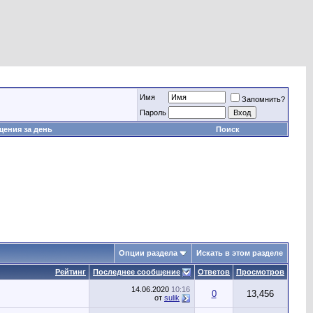
Имя
Запомнить?
Пароль
ения за день
Поиск
Опции раздела
Искать в этом разделе
Рейтинг
Последнее сообщение
Ответов
Просмотров
14.06.2020
10:16
0
13,456
от
sulik