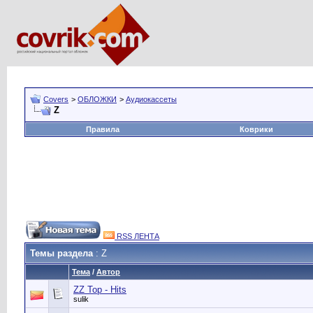
Covers
>
ОБЛОЖКИ
>
Аудиокассеты
Z
Правила
Коврики
RSS ЛЕНТА
Темы раздела
: Z
Тема
/
Автор
ZZ Top - Hits
sulik