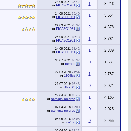
24.09.2021
23:42
1
3,216
от
PICASO1981
24.09.2021
23:40
1
3,554
от
PICASO1981
24.09.2021
23:37
2
4,678
от
PICASO1981
24.09.2021
18:43
1
3,781
от
PICASO1981
24.09.2021
18:42
1
2,339
от
PICASO1981
30.07.2021
16:37
0
1,631
от
pernoff
27.03.2020
21:54
1
2,787
от
1958bis
21.07.2019
16:43
0
2,071
от
Alex-49
27.04.2018
15:45
1
4,186
от
samopal records
02.04.2018
12:00
0
2,025
от
samopal records
08.05.2016
13:05
0
2,955
от
ua4pd
30.04.2016
19:22