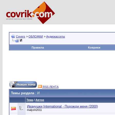
Covers
>
ОБЛОЖКИ
>
Аудиокассеты
И
Правила
Коврики
RSS ЛЕНТА
Темы раздела
: И
Тема
/
Автор
Иванушки International - Подожди меня (2000)
malysh2011