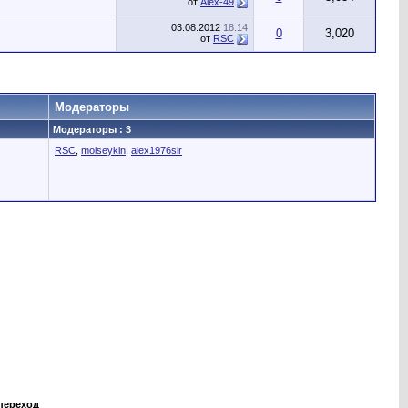
от
Alex-49
03.08.2012
18:14
0
3,020
от
RSC
Модераторы
Модераторы : 3
RSC
,
moiseykin
,
alex1976sir
переход