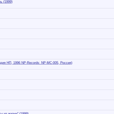
ь (1999)
удия НП, 1996 NP-Records: NP-MC-005, Россия)
ы из жизни'' (1999)