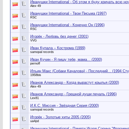
Иванушки International - Об этом я буду кричать всю ноч
Alex-49
Иванушки International - Твои Письма (1997)
RSC
Иванушки International - Конечно Он (1996)
RSC
Игорёк - Любовь без денег (2001)
VVG
Иван Купала – Кострома (1999)
samopal records
Иван Кучин - Я пишу тебе, мама... (2000)
pernoff
Ильин Макс (Собаки Качалова) - Последний... (1994 Ст
1958bis
Иванов Александр - Когда вырастут крылья (2000)
Alex-49
Иванов Александр - Грешной души печаль (1996)
Lex81
И.К.С. Миссия - Звёздная Серия (2000)
samopal records
Игорёк - Золотые хиты 2005 (2005)
ua4pd
Иванушки International - Памяти Игоря Сорина ''Фрагмент