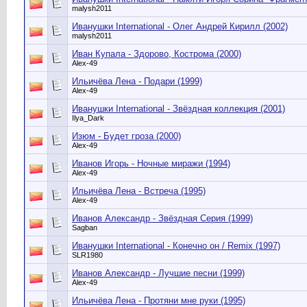
malysh2011
Иванушки International - Олег Андрей Кирилл (2002)
malysh2011
Иван Купала - Здорово, Кострома (2000)
Alex-49
Ильичёва Лена - Подари (1999)
Alex-49
Иванушки International - Звёздная коллекция (2001)
Ilya_Dark
Изюм - Будет гроза (2000)
Alex-49
Иванов Игорь - Ночные миражи (1994)
Alex-49
Ильичёва Лена - Встреча (1995)
Alex-49
Иванов Александр - Звёздная Серия (1999)
Sagban
Иванушки International - Конечно он / Remix (1997)
SLR1980
Иванов Александр - Лучшие песни (1999)
Alex-49
Ильичёва Лена - Протяни мне руки (1995)