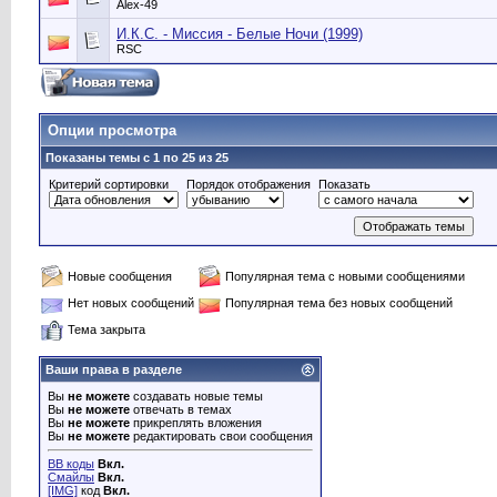
Alex-49
И.К.С. - Миссия - Белые Ночи (1999)
RSC
Опции просмотра
Показаны темы с 1 по 25 из 25
Критерий сортировки
Порядок отображения
Показать
Новые сообщения
Популярная тема с новыми сообщениями
Нет новых сообщений
Популярная тема без новых сообщений
Тема закрыта
Ваши права в разделе
Вы
не можете
создавать новые темы
Вы
не можете
отвечать в темах
Вы
не можете
прикреплять вложения
Вы
не можете
редактировать свои сообщения
BB коды
Вкл.
Смайлы
Вкл.
[IMG]
код
Вкл.