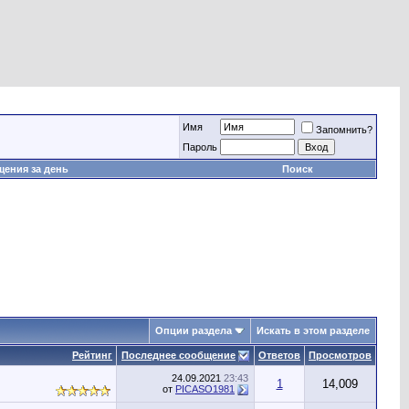
Имя
Запомнить?
Пароль
ения за день
Поиск
Опции раздела
Искать в этом разделе
Рейтинг
Последнее сообщение
Ответов
Просмотров
24.09.2021
23:43
1
14,009
от
PICASO1981