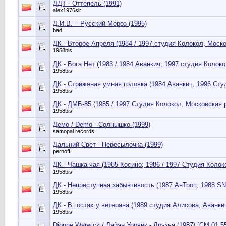
ДДТ - Оттепель (1991)
alex1976sir
Д.И.В. – Русский Мороз (1995)
bad
ДК - Второе Апреля (1984 / 1997 студия Колокол, Моск
1958bis
ДК - Бога Нет (1983 / 1984 Аванкич; 1997 студия Колок
1958bis
ДК - Стриженая умная головка (1984 Аванкич, 1996 Сту
1958bis
ДК - ДМБ-85 (1985 / 1997 Студия Колокол, Московская 
1958bis
Демо / Demo - Солнышко (1999)
samopal records
Дальний Свет - Пересылочка (1999)
pernoff
ДК - Чашка чая (1985 Косино; 1986 / 1997 Студия Колок
1958bis
ДК - Непреступная забывчивость (1987 АнТроп; 1988 SN
1958bis
ДК - В гостях у ветерана (1989 студия Алисова, Аванки
1958bis
Dionne Warwick / Дайэн Уорвик - Друзья (1987) [СМ 01 5