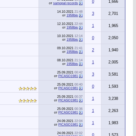
0
1,666
от
samopal records
14.10.2021
21:48
3
2,701
от
1958bis
12.10.2021
22:44
1
1,965
от
1958bis
10.10.2021
12:14
0
2,050
от
1958bis
09.10.2021
21:41
2
1,940
от
1958bis
08.10.2021
21:14
1
2,005
от
1958bis
25.09.2021
00:42
3
3,581
от
PICASO1981
25.09.2021
00:40
0
1,593
от
PICASO1981
25.09.2021
00:37
1
3,238
от
PICASO1981
25.09.2021
00:36
1
2,263
от
PICASO1981
24.09.2021
22:04
1
1,983
от
PICASO1981
24.09.2021
22:02
0
1,573