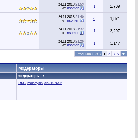
24.11.2018
21:53
1
2,739
от
insomen
24.11.2018
21:40
0
1,871
от
insomen
24.11.2018
21:32
1
3,297
от
insomen
24.11.2018
21:29
1
3,147
от
insomen
Страница 1 из 3
1
2
3
>
Модераторы
Модераторы : 3
RSC
,
moiseykin
,
alex1976sir