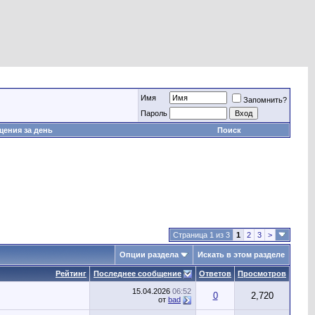
Имя
Запомнить?
Пароль
ения за день
Поиск
Страница 1 из 3
1
2
3
>
Опции раздела
Искать в этом разделе
Рейтинг
Последнее сообщение
Ответов
Просмотров
15.04.2026
06:52
0
2,720
от
bad