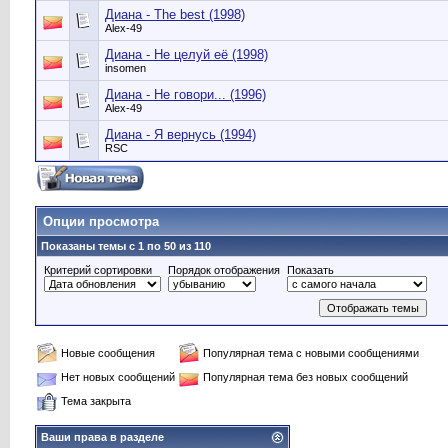
Диана - The best (1998)
Alex-49
Диана - Не целуй её (1998)
insomen
Диана - Не говори... (1996)
Alex-49
Диана - Я вернусь (1994)
RSC
Опции просмотра
Показаны темы с 1 по 50 из 110
Критерий сортировки
Порядок отображения
Показать
Новые сообщения
Популярная тема с новыми сообщениями
Нет новых сообщений
Популярная тема без новых сообщений
Тема закрыта
Ваши права в разделе