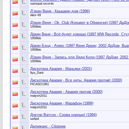
samopal records
Д’ркин Веня - Крышкин дом (1996)
Alex-49
Д'ркин Веня - Ok. Club (Концерт в Обнинске) ‎(1997 ДрД
1958bis
Дркин Веня - Всё будет хорошо (1997 MW Records, Сту
1958bis
Дркин Бэнд - Апекс (1997 Веня Дркин; 2002 ДрДом, Выр
1958bis
Д'ркин Веня - Запись для Дяди Коли (1997 ДрДом; 2002
1958bis
Дискотека Авария - Маньяки (2001)
Ilya_Dark
Дискотека Авария - Все хиты. Авария против! (2000)
PICASO1981
Дискотека Авария - Авария против (2000)
malysh2011
Дискотека Авария - Марафон (1999)
malysh2011
Доктор Ватсон - Снова хорошо! (1994)
ua4pd
Дилижанс - Сборник