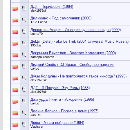
ДДТ - Периферия (1984)
alex1976sir
Дилижанс - Под самогончик (2000)
True Friend
Дискотека Авария. Из серии русские звезды (2000)
dusha70
ДеЦл (Detsl) - aka Le Truk (2004 Universal Music Russia)
1958bis
Добрынин Вячеслав - Золотая Коллекция (2000)
samopal records
Диджей Спейс / DJ Space - Свободное падение
ua4pd
Дубы Колдуны - Не повторяется такое никогда? (1995)
alex1976sir
ДДТ - Я Получил Эту Роль (1988)
alex1976sir
Джигурда Никита - Ускорение (1996)
ua4pd
Долина Лариса - Погода в доме (1997)
Alex-49
Дюна - А нам всё равно (1994)
Vladisver