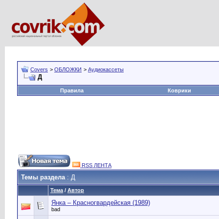
Covers
>
ОБЛОЖКИ
>
Аудиокассеты
Д
Правила
Коврики
RSS ЛЕНТА
Темы раздела
: Д
Тема
/
Автор
Янка – Красногвардейская (1989)
bad