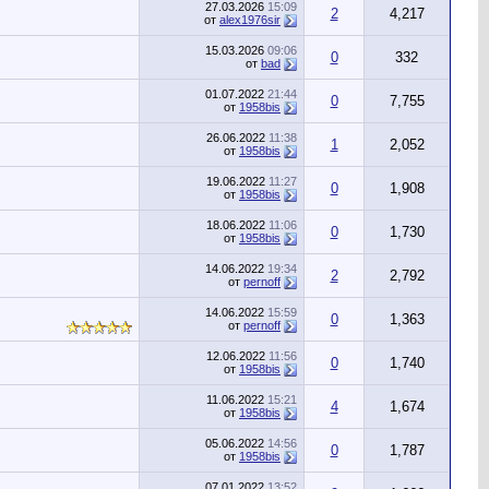
27.03.2026
15:09
2
4,217
от
alex1976sir
15.03.2026
09:06
0
332
от
bad
01.07.2022
21:44
0
7,755
от
1958bis
26.06.2022
11:38
1
2,052
от
1958bis
19.06.2022
11:27
0
1,908
от
1958bis
18.06.2022
11:06
0
1,730
от
1958bis
14.06.2022
19:34
2
2,792
от
pernoff
14.06.2022
15:59
0
1,363
от
pernoff
12.06.2022
11:56
0
1,740
от
1958bis
11.06.2022
15:21
4
1,674
от
1958bis
05.06.2022
14:56
0
1,787
от
1958bis
07.01.2022
13:52