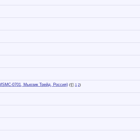
, MSMC-0701, Мьюзик Трейд, Россия)
(
1
2
)