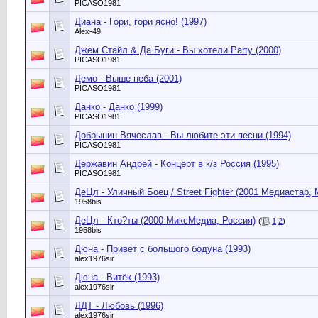
PICASO1981
Диана - Гори, гори ясно! (1997)
Alex-49
Джем Стайл & Да Буги - Вы хотели Party (2000)
PICASO1981
Демо - Выше неба (2001)
PICASO1981
Данко - Данко (1999)
PICASO1981
Добрынин Вячеслав - Вы любите эти песни (1994)
PICASO1981
Державин Андрей - Концерт в к/з Россия (1995)
PICASO1981
ДеЦл - Уличный Боец / Street Fighter (2001 Медиастар
1958bis
ДеЦл - Кто?ты (2000 МиксМедиа, Россия)
(
1
2
)
1958bis
Дюна - Привет с большого бодуна (1993)
alex1976sir
Дюна - Витёк (1993)
alex1976sir
ДДТ - Любовь (1996)
alex1976sir