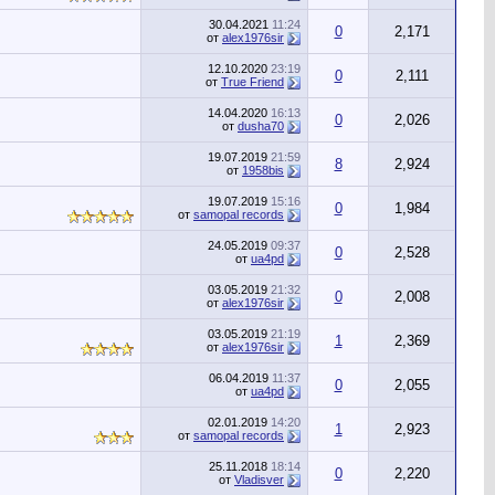
30.04.2021
11:24
0
2,171
от
alex1976sir
12.10.2020
23:19
0
2,111
от
True Friend
14.04.2020
16:13
0
2,026
от
dusha70
19.07.2019
21:59
8
2,924
от
1958bis
19.07.2019
15:16
0
1,984
от
samopal records
24.05.2019
09:37
0
2,528
от
ua4pd
03.05.2019
21:32
0
2,008
от
alex1976sir
03.05.2019
21:19
1
2,369
от
alex1976sir
06.04.2019
11:37
0
2,055
от
ua4pd
02.01.2019
14:20
1
2,923
от
samopal records
25.11.2018
18:14
0
2,220
от
Vladisver