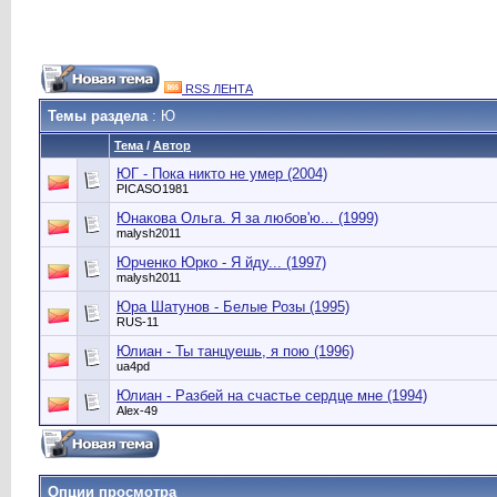
RSS ЛЕНТА
Темы раздела
: Ю
Тема
/
Автор
ЮГ - Пока никто не умер (2004)
PICASO1981
Юнакова Ольга. Я за любов'ю... (1999)
malysh2011
Юрченко Юрко - Я йду... (1997)
malysh2011
Юра Шатунов ‎- Белые Розы (1995)
RUS-11
Юлиан - Ты танцуешь, я пою (1996)
ua4pd
Юлиан - Разбей на счастье сердце мне (1994)
Alex-49
Опции просмотра