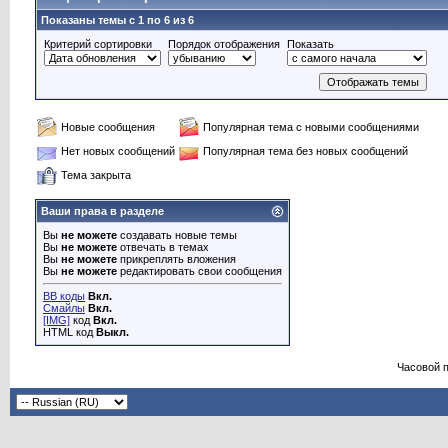
Показаны темы с 1 по 6 из 6
Критерий сортировки
Порядок отображения
Показать
Новые сообщения
Популярная тема с новыми сообщениями
Нет новых сообщений
Популярная тема без новых сообщений
Тема закрыта
Ваши права в разделе
Вы
не можете
создавать новые темы
Вы
не можете
отвечать в темах
Вы
не можете
прикреплять вложения
Вы
не можете
редактировать свои сообщения
BB коды
Вкл.
Смайлы
Вкл.
[IMG]
код
Вкл.
HTML код
Выкл.
Часовой 