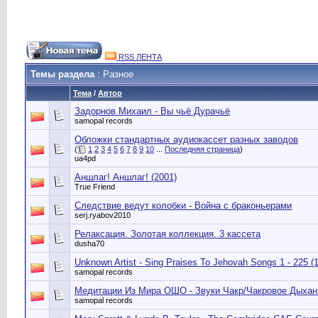
RSS ЛЕНТА
Темы раздела
: Разное
Тема
/
Автор
Задорнов Михаил - Вы чьё Дурачьё
samopal records
Обложки стандартных аудиокассет разных заводов
(
1
2
3
4
5
6
7
8
9
10
...
Последняя страница
)
ua4pd
Аншлаг! Аншлаг! (2001)
True Friend
Следствие ведут колобки - Война с браконьерами
serj.ryabov2010
Релаксация. Золотая коллекция. 3 кассета
dusha70
Unknown Artist - Sing Praises To Jehovah Songs 1 - 225 (
samopal records
Медитации Из Мира ОШО - Звуки Чакр/Чакровое Дыхан
samopal records