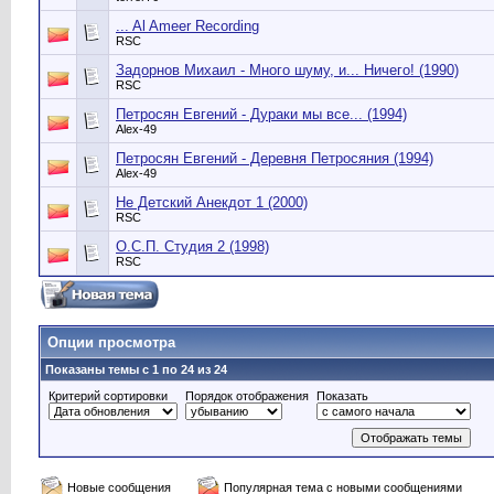
... Al Ameer Recording
RSC
Задорнов Михаил - Много шуму, и... Ничего! (1990)
RSC
Петросян Евгений - Дураки мы все... (1994)
Alex-49
Петросян Евгений - Деревня Петросяния (1994)
Alex-49
Не Детский Анекдот 1 (2000)
RSC
О.С.П. Студия 2 (1998)
RSC
Опции просмотра
Показаны темы с 1 по 24 из 24
Критерий сортировки
Порядок отображения
Показать
Новые сообщения
Популярная тема с новыми сообщениями