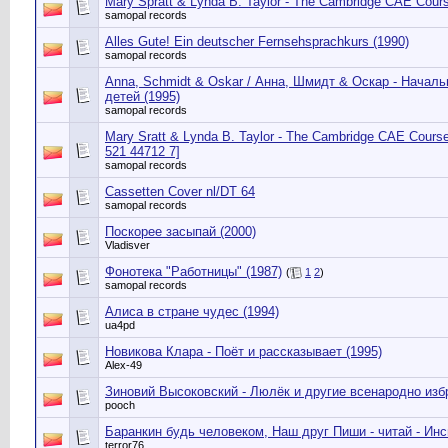
Mary Spratt & Lynda B. Taylor - The Cambridge CAE Cours
samopal records
Alles Gute! Ein deutscher Fernsehsprachkurs (1990)
samopal records
Anna, Schmidt & Oskar / Анна, Шмидт & Оскар - Начал
детей (1995)
samopal records
Mary Sratt & Lynda B. Taylor - The Cambridge CAE Cours
521 44712 7]
samopal records
Cassetten Cover nl/DT 64
samopal records
Поскорее засыпай (2000)
Vladisver
Фонотека "Работницы" (1987)
(
1
2
)
samopal records
Алиса в стране чудес (1994)
ua4pd
Новикова Клара - Поёт и рассказывает (1995)
Alex-49
Зиновий Высоковский - Люлёк и другие всенародно из
pooch
Баранкин будь человеком, Наш друг Пиши - читай - Ин
terror76