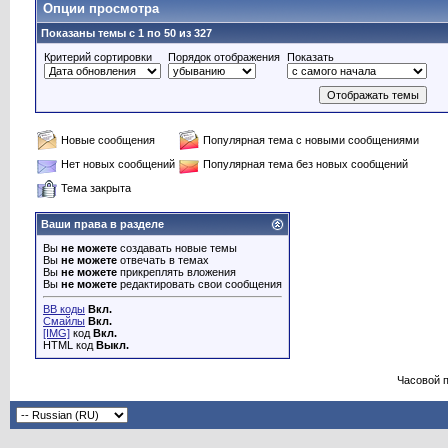
Опции просмотра
Показаны темы с 1 по 50 из 327
Критерий сортировки
Порядок отображения
Показать
Новые сообщения
Популярная тема с новыми сообщениями
Нет новых сообщений
Популярная тема без новых сообщений
Тема закрыта
Ваши права в разделе
Вы
не можете
создавать новые темы
Вы
не можете
отвечать в темах
Вы
не можете
прикреплять вложения
Вы
не можете
редактировать свои сообщения
BB коды
Вкл.
Смайлы
Вкл.
[IMG]
код
Вкл.
HTML код
Выкл.
Часовой 