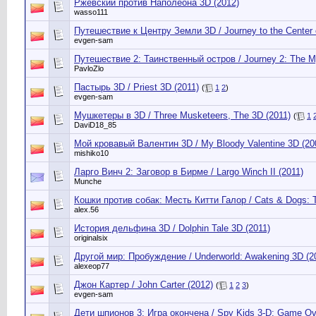
Ржевский против Наполеона 3D (2012)
wasso111
Путешествие к Центру Земли 3D / Journey to the Center o
evgen-sam
Путешествие 2: Таинственный остров / Journey 2: The My
PavloZlo
Пастырь 3D / Priest 3D (2011)
(
1
2
)
evgen-sam
Мушкетеры в 3D / Three Musketeers, The 3D (2011)
(
1
DaviD18_85
Мой кровавый Валентин 3D / My Bloody Valentine 3D (20
mishiko10
Ларго Винч 2: Заговор в Бирме / Largo Winch II (2011)
Munche
Кошки против собак: Месть Китти Галор / Cats & Dogs: T
alex.56
История дельфина 3D / Dolphin Tale 3D (2011)
originalsix
Другой мир: Пробуждение / Underworld: Awakening 3D (2
alexeop77
Джон Картер / John Carter (2012)
(
1
2
3
)
evgen-sam
Дети шпионов 3: Игра окончена / Spy Kids 3-D: Game Ov