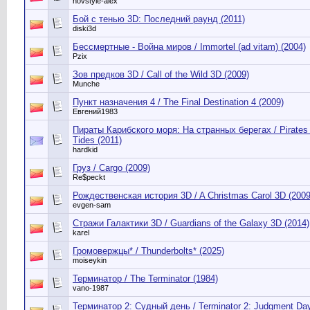
novstyle-alex
Бой с тенью 3D: Последний раунд (2011)
diski3d
Бессмертные - Война миров / Immortel (ad vitam) (2004)
Pzix
Зов предков 3D / Call of the Wild 3D (2009)
Munche
Пункт назначения 4 / The Final Destination 4 (2009)
Евгений1983
Пираты Карибского моря: На странных берегах / Pirates o
Tides (2011)
hardkid
Груз / Cargo (2009)
Re$peckt
Рождественская история 3D / A Christmas Carol 3D (2009
evgen-sam
Стражи Галактики 3D / Guardians of the Galaxy 3D (2014)
karel
Громовержцы* / Thunderbolts* (2025)
moiseykin
Терминатор / The Terminator (1984)
vano-1987
Терминатор 2: Судный день / Terminator 2: Judgment Day