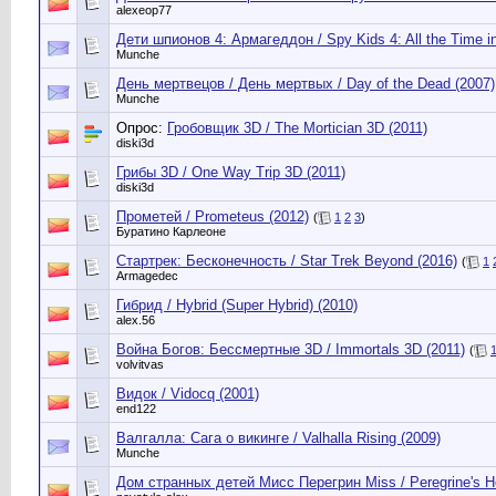
alexeop77
Дети шпионов 4: Армагеддон / Spy Kids 4: All the Time in
Munche
День мертвецов / День мертвых / Day of the Dead (2007)
Munche
Опрос:
Гробовщик 3D / The Mortician 3D (2011)
diski3d
Грибы 3D / One Way Trip 3D (2011)
diski3d
Прометей / Prometeus (2012)
(
1
2
3
)
Буратино Карлеоне
Стартрек: Бесконечность / Star Trek Beyond (2016)
(
1
Armagedec
Гибрид / Hybrid (Super Hybrid) (2010)
alex.56
Война Богов: Бессмертные 3D / Immortals 3D (2011)
(
volvitvas
Видок / Vidocq (2001)
end122
Валгалла: Сага о викинге / Valhalla Rising (2009)
Munche
Дом странных детей Мисс Перегрин Miss / Peregrine's Hom