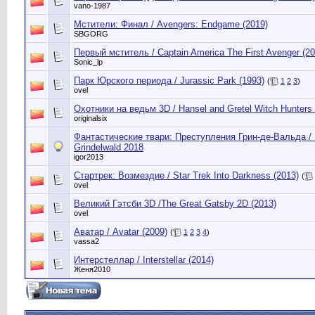
vano-1987
Мстители: Финал / Avengers: Endgame (2019)
SBGORG
Первый мститель / Captain America The First Avenger (20
Sonic_lp
Пapк Юpcкoгo пepиoдa / Jurаssiс Раrk (1993)
(
1
2
3
)
ovel
Охотники на ведьм 3D / Hansel and Gretel Witch Hunters 
originalsix
Фантастические твари: Преступления Грин-де-Вальда / F
Grindelwald 2018
igor2013
Стартрек: Возмездие / Star Trek Into Darkness (2013)
(
ovel
Великий Гэтсби 3D /The Great Gatsby 2D (2013)
ovel
Аватар / Avatar (2009)
(
1
2
3
4
)
vassa2
Интерстеллар / Interstellar (2014)
Женя2010