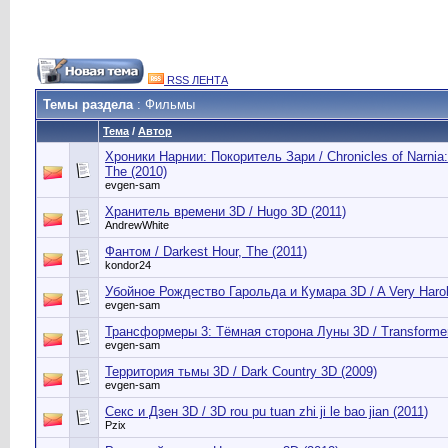
RSS ЛЕНТА
Темы раздела
: Фильмы
Тема
/
Автор
Хроники Нарнии: Покоритель Зари / Chronicles of Narnia:
The (2010)
evgen-sam
Хранитель времени 3D / Hugo 3D (2011)
AndrewWhite
Фантом / Darkest Hour, The (2011)
kondor24
Убойное Рождество Гарольда и Кумара 3D / A Very Harol
evgen-sam
Трансформеры 3: Тёмная сторона Луны 3D / Transformers
evgen-sam
Территория тьмы 3D / Dark Country 3D (2009)
evgen-sam
Секс и Дзен 3D / 3D rou pu tuan zhi ji le bao jian (2011)
Pzix