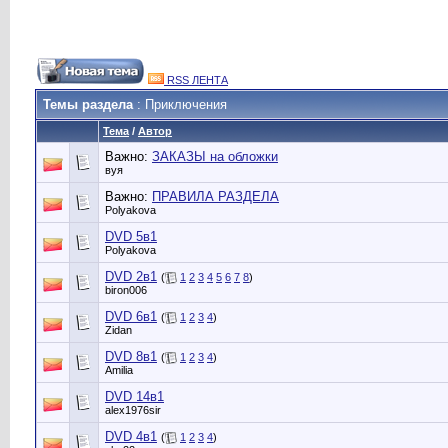
RSS ЛЕНТА
Темы раздела
: Приключения
Тема
/
Автор
Важно:
ЗАКАЗЫ на обложки
вуя
Важно:
ПРАВИЛА РАЗДЕЛА
Polyakova
DVD 5в1
Polyakova
DVD 2в1
(
1
2
3
4
5
6
7
8
)
biron006
DVD 6в1
(
1
2
3
4
)
Zidan
DVD 8в1
(
1
2
3
4
)
Amilia
DVD 14в1
alex1976sir
DVD 4в1
(
1
2
3
4
)