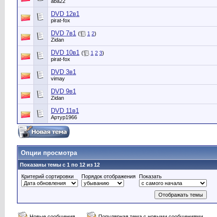
aba22
DVD 12в1
pirat-fox
DVD 7в1
(
1
2
)
Zidan
DVD 10в1
(
1
2
3
)
pirat-fox
DVD 3в1
vimay
DVD 9в1
Zidan
DVD 11в1
Артур1966
Опции просмотра
Показаны темы с 1 по 12 из 12
Критерий сортировки
Порядок отображения
Показать
Новые сообщения
Популярная тема с новыми сообщениями