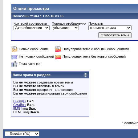
Опции просмотра
Показаны темы с 1 по 16 из 16
Критерий сортировки
Порядок отображения
Показать
Новые сообщения
Популярная тема с новыми сообщениями
Нет новых сообщений
Популярная тема без новых сообщений
Тема закрыта
Ваши права в разделе
Вы
не можете
создавать новые темы
Вы
не можете
отвечать в темах
Вы
не можете
прикреплять вложения
Вы
не можете
редактировать свои сообщения
BB коды
Вкл.
Смайлы
Вкл.
[IMG]
код
Вкл.
HTML код
Выкл.
Часовой 