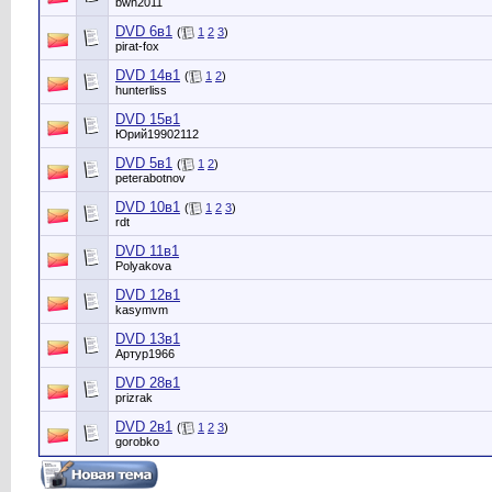
bwn2011
DVD 6в1
(
1
2
3
)
pirat-fox
DVD 14в1
(
1
2
)
hunterliss
DVD 15в1
Юрий19902112
DVD 5в1
(
1
2
)
peterabotnov
DVD 10в1
(
1
2
3
)
rdt
DVD 11в1
Polyakova
DVD 12в1
kasymvm
DVD 13в1
Артур1966
DVD 28в1
prizrak
DVD 2в1
(
1
2
3
)
gorobko