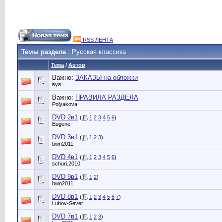
RSS ЛЕНТА
Темы раздела
: Русская классика
Тема
/
Автор
Важно:
ЗАКАЗЫ на обложки
вуя
Важно:
ПРАВИЛА РАЗДЕЛА
Polyakova
DVD 2в1
(
1
2
3
4
5
6
)
Eugene
DVD 3в1
(
1
2
3
)
bwn2011
DVD 4в1
(
1
2
3
4
5
6
)
schuri.2010
DVD 9в1
(
1
2
)
bwn2011
DVD 8в1
(
1
2
3
4
5
6
7
)
Lubov-Sever
DVD 7в1
(
1
2
3
)