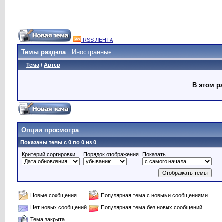
RSS ЛЕНТА
Темы раздела
: Иностранные
Тема
/
Автор
В этом р
Опции просмотра
Показаны темы с 0 по 0 из 0
Критерий сортировки
Порядок отображения
Показать
Новые сообщения
Популярная тема с новыми сообщениями
Нет новых сообщений
Популярная тема без новых сообщений
Тема закрыта