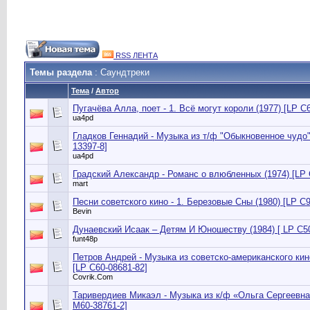
RSS ЛЕНТА
Темы раздела
: Саундтреки
Тема
/
Автор
Пугачёва Алла, поет - 1. Всё могут короли (1977) [LP 
ua4pd
Гладков Геннадий - Музыка из т/ф "Обыкновенное чудо" 
13397-8]
ua4pd
Градский Александр - Романс о влюбленных (1974) [LP 
mart
Песни советского кино - 1. Березовые Сны (1980) [LP C9
Bevin
Дунаевский Исаак – Детям И Юношеству (1984) [ LP С5
funt48p
Петров Андрей - Музыка из советско-американского ки
[LP С60-08681-82]
Сovrik.Com
Таривердиев Микаэл - Музыка из к/ф «Ольга Сергеевна
М60-38761-2]