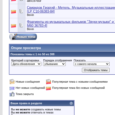
alex1976sir
Свиридов Георгий - ‎Метель. Музыкальные иллюстрации 
[LP С10-06383-84]
Bevin
Фрагменты из музыкальных фильмов "Звуки музыки" и "
M60 36783-4]
Bevin
Опции просмотра
Показаны темы с 1 по 50 из 308
Критерий сортировки
Порядок отображения
Показать
Новые сообщения
Популярная тема с новыми сообщениями
Нет новых сообщений
Популярная тема без новых сообщений
Тема закрыта
Ваши права в разделе
Вы
не можете
создавать новые темы
Вы
не можете
отвечать в темах