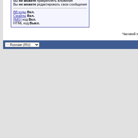
Вы
не можете
прикреплять вложения
Вы
не можете
редактировать свои сообщения
BB коды
Вкл.
Смайлы
Вкл.
[IMG]
код
Вкл.
HTML код
Выкл.
Часовой 