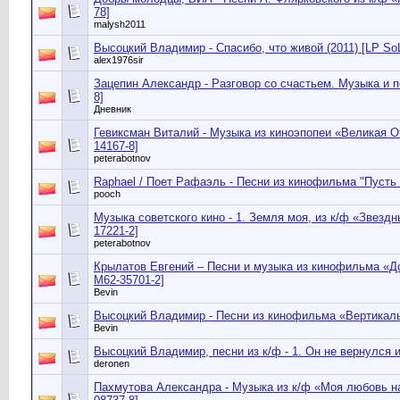
78]
malysh2011
Высоцкий Владимир - Спасибо, что живой (2011) [LP SoL
alex1976sir
Зацепин Александр - Разговор со счастьем. Музыка и пе
8]
Дневник
Гевиксман Виталий - Музыка из киноэпопеи «Великая От
14167-8]
peterabotnov
Raphael / Поет Рафаэль - Песни из кинофильма "Пусть 
pooch
Музыка советского кино - 1. Земля моя, из к/ф «Звездн
17221-2]
peterabotnov
Крылатов Евгений – Песни и музыка из кинофильма «До
М62-35701-2]
Bevin
Высоцкий Владимир - Песни из кинофильма «Вертикаль» 
Bevin
Высоцкий Владимир, песни из к/ф - 1. Он не вернулся и
deronen
Пахмутова Александра - Музыка из к/ф «Моя любовь на