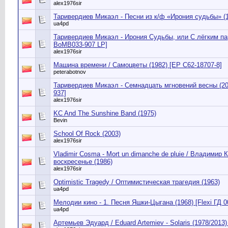
alex1976sir
Таривердиев Микаэл - Песни из к/ф «Ирония судьбы» (19
ua4pd
Таривердиев Микаэл - Ирония Судьбы, или С лёгким пар
BoMB033-907 LP]
alex1976sir
Машина времени / Самоцветы (1982) [EP С62-18707-8]
peterabotnov
Таривердиев Микаэл - Семнадцать мгновений весны (2
937]
alex1976sir
KC And The Sunshine Band (1975)
Bevin
School Of Rock (2003)
alex1976sir
Vladimir Cosma - Mort un dimanche de pluie / Владимир
воскресенье (1986)
alex1976sir
Optimistic Tragedy / Оптимистическая трагедия (1963)
ua4pd
Мелодии кино - 1. Песня Яшки-Цыгана (1968) [Flexi ГД 0
ua4pd
Артемьев Эдуард / Eduard Artemiev - Solaris (1978/2013