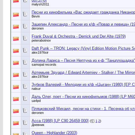
08737-8]
malysh2011
Песни из кинофильма «Вас ожидает гражданка Никаноро
Bevin
Зацепин Александр - Песни из к/ф «Повар и певица» (19
deronen
Frank Duval & Orchestra - Derrick und Der Alte (1979)
peterabotnov
Daft Punk – TRON: Legacy (Vinyl Edition Motion Picture S
alex1976sir
Долина Лариса – Песня Нептуна из к-ф "Танцплощадка" 
samopal records
Артемьев Эдуард / Edward Artemiev - Stalker / The Mirr
alex1976sir
Зубков Валерий - Мелодии из к/ф «Цыган» (1980) [EP C
nalsur
Даль Олег, поет - Песни из кинофильмов (1988) [LP М60
ua4pd
Пляцковский Михаил, песни на стихи - 1. Песенка об ул
deronen
Асса (1988) [LP С90 26459 000]
(
1
2
)
Дневник
Queen - Highlander (2003)