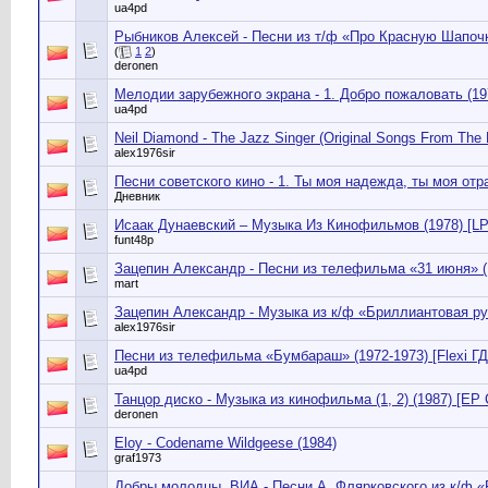
ua4pd
Рыбников Алексей - Песни из т/ф «Про Красную Шапочк
(
1
2
)
deronen
Мелодии зарубежного экрана - 1. Добро пожаловать (197
ua4pd
Neil Diamond - The Jazz Singer (Original Songs From The M
alex1976sir
Песни советского кино - 1. Ты моя надежда, ты моя отра
Дневник
Исаак Дунаевский – Музыка Из Кинофильмов (1978) [LP
funt48p
Зацепин Александр - Песни из телефильма «31 июня» (1
mart
Зацепин Александр - Музыка из к/ф «Бриллиантовая рук
alex1976sir
Песни из телефильма «Бумбараш» (1972-1973) [Flexi ГД
ua4pd
Танцор диско - Музыка из кинофильма (1, 2) (1987) [EP 
deronen
Eloy - Codename Wildgeese (1984)
graf1973
Добры молодцы, ВИА - Песни А. Флярковского из к/ф «