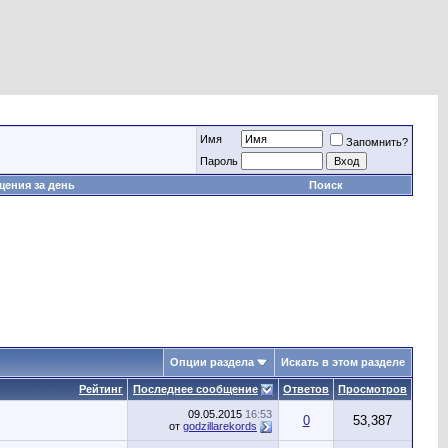
Имя
Запомнить?
Пароль
ения за день
Поиск
Опции раздела
Искать в этом разделе
Рейтинг
Последнее сообщение
Ответов
Просмотров
09.05.2015
16:53
0
53,387
от
godzillarekords