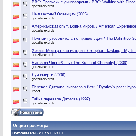
BBC: Прогулки с динозаврами / BBC: Walking with Dinos
godzillarekords
Неизвестный Освенцим (2005)
godzillarekords
Американский опыт. Война миров. / American Experience.
godzillarekords
Полный путеводитель по пришельцам / The Definitive Gui
godzillarekords
Хокинг. Моя краткая история. / Stephen Hawking: "My Brie
godzillarekords
Битва за Чернобыль / The Battle of Chernobyl (2006)
godzillarekords
Луч смерти (2006)
godzillarekords
Перевал Дятлова: гипотеза о йети / Dyatlov's pass: hypoth
irobot
Тайна перевала Дятлова (1997)
godzillarekords
Опции просмотра
Показаны темы с 1 по 10 из 10