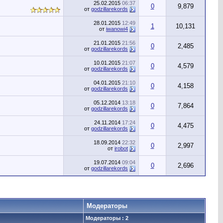
25.02.2015
06:37
0
9,879
от
godzillarekords
28.01.2015
12:49
1
10,131
от
iwanowi4
21.01.2015
21:56
0
2,485
от
godzillarekords
10.01.2015
21:07
0
4,579
от
godzillarekords
04.01.2015
21:10
0
4,158
от
godzillarekords
05.12.2014
13:18
0
7,864
от
godzillarekords
24.11.2014
17:24
0
4,475
от
godzillarekords
18.09.2014
22:32
0
2,997
от
irobot
19.07.2014
09:04
0
2,696
от
godzillarekords
Модераторы
Модераторы : 2