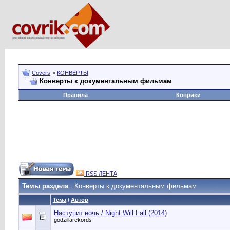
Covers
>
КОНВЕРТЫ
Конверты к документальным фильмам
Правила
Коврики
RSS ЛЕНТА
Темы раздела
: Конверты к документальным фильмам
Тема
/
Автор
Наступит ночь / Night Will Fall (2014)
godzillarekords