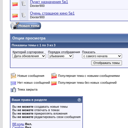
Пункт назначения 5в1
Dexter900
Очень страшное кино 5в1
Dexter900
Опции просмотра
Показаны темы с 1 по 3 из 3
Критерий сортировки
Порядок отображения
Показать
Новые сообщения
Популярная тема с новыми сообщениями
Нет новых сообщений
Популярная тема без новых сообщений
Тема закрыта
Ваши права в разделе
Вы
не можете
создавать новые темы
Вы
не можете
отвечать в темах
Вы
не можете
прикреплять вложения
Вы
не можете
редактировать свои сообщения
BB коды
Вкл.
Смайлы
Вкл.