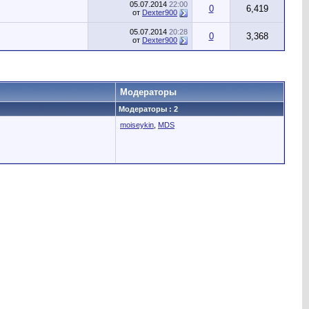
05.07.2014
22:00
0
6,419
от
Dexter900
05.07.2014
20:28
0
3,368
от
Dexter900
Модераторы
Модераторы : 2
moiseykin
,
MDS