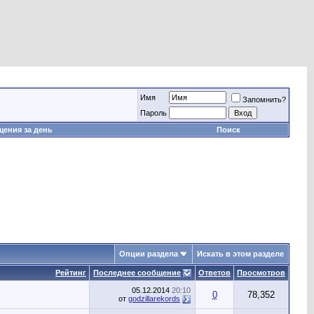
Имя
Запомнить?
Пароль
ения за день
Поиск
Опции раздела
Искать в этом разделе
Рейтинг
Последнее сообщение
Ответов
Просмотров
05.12.2014
20:10
0
78,352
от
godzillarekords