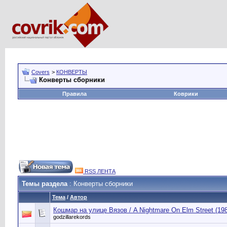
Covers
>
КОНВЕРТЫ
Конверты сборники
Правила
Коврики
RSS ЛЕНТА
Темы раздела
: Конверты сборники
Тема
/
Автор
Кошмар на улице Вязов / A Nightmare On Elm Street (19
godzillarekords