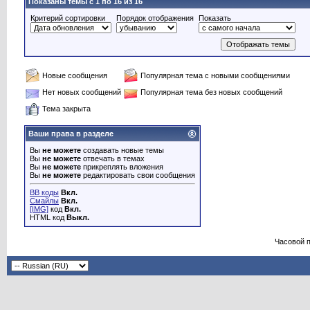
Показаны темы с 1 по 16 из 16
Критерий сортировки
Порядок отображения
Показать
Новые сообщения
Популярная тема с новыми сообщениями
Нет новых сообщений
Популярная тема без новых сообщений
Тема закрыта
Ваши права в разделе
Вы
не можете
создавать новые темы
Вы
не можете
отвечать в темах
Вы
не можете
прикреплять вложения
Вы
не можете
редактировать свои сообщения
BB коды
Вкл.
Смайлы
Вкл.
[IMG]
код
Вкл.
HTML код
Выкл.
Часовой 