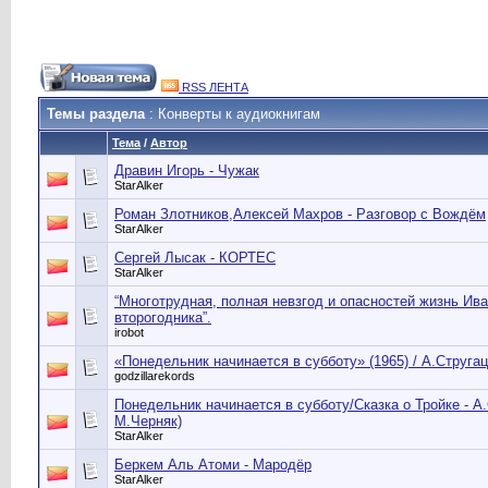
RSS ЛЕНТА
Темы раздела
: Конверты к аудиокнигам
Тема
/
Автор
Дравин Игорь - Чужак
StarAlker
Роман Злотников,Алексей Махров - Разговор с Вождём
StarAlker
Сергей Лысак - КОРТЕС
StarAlker
“Многотрудная, полная невзгод и опасностей жизнь Ив
второгодника”.
irobot
«Понедельник начинается в субботу» (1965) / А.Струга
godzillarekords
Понедельник начинается в субботу/Сказка о Тройке - А
М.Черняк)
StarAlker
Беркем Аль Атоми - Мародёр
StarAlker