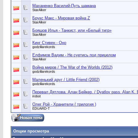
Маханенко Василий-Путь шамана
StarAlker
Брукс Макс - Мировая война Z
StarAlker
Бояшов Илья - Танкист, или «Белый тигр»
StarAlker
Кинг Стивен - Оно
godzillarekords
Елфимов Вадим - Не суетись под прицелом
StarAlker
Война миров / The War of the Worlds (2012)
godzillarekords
Маленький друг / Little Friend (2002)
godzillarekords
Перевал Дятлова. Алан Бейкер. / Dyatlov pass. Alan K. B
irobot
Олег Рой - Хранители ( трилогия )
EDUARD-T
Опции просмотра