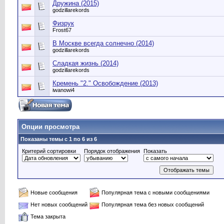
Дружина (2015)
godzillarekords
Физрук
Frost67
В Москве всегда солнечно (2014)
godzillarekords
Сладкая жизнь (2014)
godzillarekords
Кремень "2." Освобождение (2013)
iwanowi4
Опции просмотра
Показаны темы с 1 по 6 из 6
Критерий сортировки
Порядок отображения
Показать
Новые сообщения
Популярная тема с новыми сообщениями
Нет новых сообщений
Популярная тема без новых сообщений
Тема закрыта