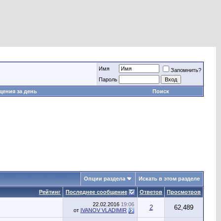
Имя
Запомнить?
Пароль
ения за день
Поиск
Опции раздела
Искать в этом разделе
Рейтинг
Последнее сообщение
Ответов
Просмотров
22.02.2016
19:06
2
62,489
от
IVANOV VLADIMIR