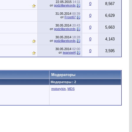
22.05.2015
14:11
0
8,567
от
godzillarekords
31.05.2014
00:39
0
6,629
от
Frost67
30.05.2014
20:43
0
5,663
от
godzillarekords
30.05.2014
18:28
0
4,143
от
godzillarekords
30.05.2014
02:00
0
3,595
от
iwanowi4
Модераторы
Модераторы : 2
moiseykin
,
MDS