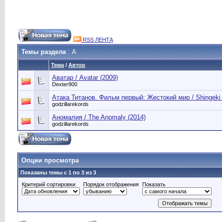
RSS ЛЕНТА
Темы раздела
: А
Тема
/
Автор
Аватар / Avatar (2009)
Dexter900
Атака Титанов. Фильм первый: Жестокий мир / Shingeki no
godzillarekords
Аномалия / The Anomaly (2014)
godzillarekords
Опции просмотра
Показаны темы с 1 по 3 из 3
Критерий сортировки
Порядок отображения
Показать