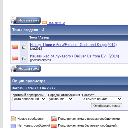
RSS ЛЕНТА
Темы раздела
: И
Тема
/
Автор
Исход: Цари и боги/Exodus: Gods and Kings(2014)
igor2013
Избави нас от лукавого / Deliver Us from Evil (2014)
godzillarekords
Опции просмотра
Показаны темы с 1 по 2 из 2
Критерий сортировки
Порядок отображения
Показать
Новые сообщения
Популярная тема с новыми сообщениями
Нет новых сообщений
Популярная тема без новых сообщений