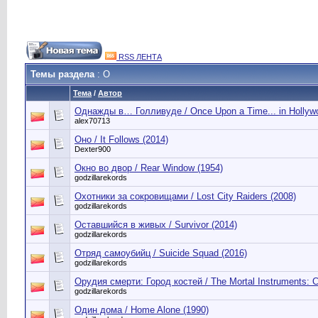
RSS ЛЕНТА
Темы раздела
: О
Тема
/
Автор
Однажды в… Голливуде / Once Upon a Time... in Hollywo
alex70713
Оно / It Follows (2014)
Dexter900
Окно во двор / Rear Window (1954)
godzillarekords
Охотники за сокровищами / Lost City Raiders (2008)
godzillarekords
Оставшийся в живых / Survivor (2014)
godzillarekords
Отряд самоубийц / Suicide Squad (2016)
godzillarekords
Орудия смерти: Город костей / The Mortal Instruments: C
godzillarekords
Один дома / Home Alone (1990)