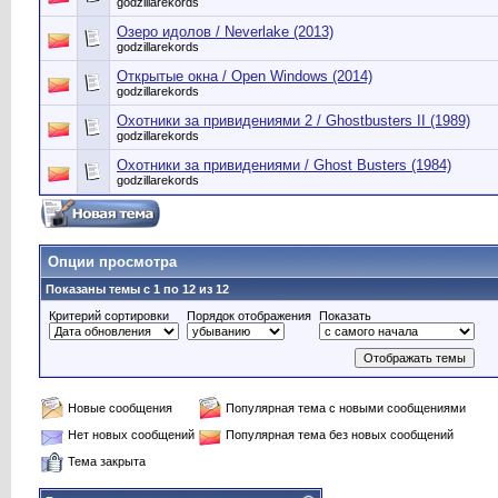
godzillarekords
Озеро идолов / Neverlake (2013)
godzillarekords
Открытые окна / Open Windows (2014)
godzillarekords
Охотники за привидениями 2 / Ghostbusters II (1989)
godzillarekords
Охотники за привидениями / Ghost Busters (1984)
godzillarekords
Опции просмотра
Показаны темы с 1 по 12 из 12
Критерий сортировки
Порядок отображения
Показать
Новые сообщения
Популярная тема с новыми сообщениями
Нет новых сообщений
Популярная тема без новых сообщений
Тема закрыта