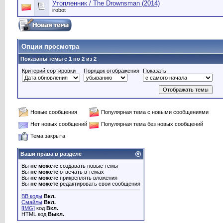
Утопленник / The Drownsman (2014)
irobot
Опции просмотра
Показаны темы с 1 по 2 из 2
Критерий сортировки
Порядок отображения
Показать
Новые сообщения
Популярная тема с новыми сообщениями
Нет новых сообщений
Популярная тема без новых сообщений
Тема закрыта
Ваши права в разделе
Вы
не можете
создавать новые темы
Вы
не можете
отвечать в темах
Вы
не можете
прикреплять вложения
Вы
не можете
редактировать свои сообщения
BB коды
Вкл.
Смайлы
Вкл.
[IMG]
код
Вкл.
HTML код
Выкл.