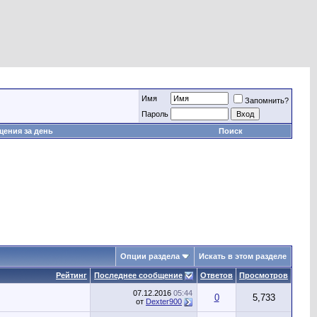
Имя
Запомнить?
Пароль
ения за день
Поиск
Опции раздела
Искать в этом разделе
Рейтинг
Последнее сообщение
Ответов
Просмотров
07.12.2016
05:44
0
5,733
от
Dexter900