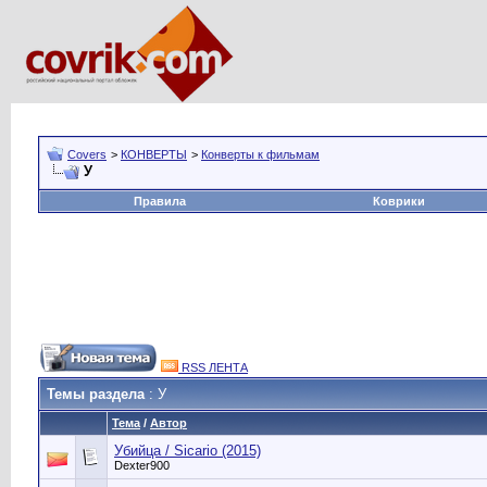
Covers
>
КОНВЕРТЫ
>
Конверты к фильмам
У
Правила
Коврики
RSS ЛЕНТА
Темы раздела
: У
Тема
/
Автор
Убийца / Sicario (2015)
Dexter900