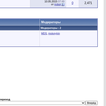
10.05.2015
07:49
0
2,471
от
irobot
Модераторы
Модераторы : 2
MDS
,
moiseykin
переход