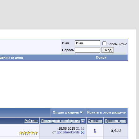
Имя
Запомнить?
Пароль
ения за день
Поиск
Опции раздела
Искать в этом разделе
Рейтинг
Последнее сообщение
Ответов
Просмотров
18.08.2015
21:16
0
5,458
от
godzillarekords