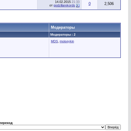
14.02.2015
21:33
0
2,506
от
godzillarekords
Модераторы
Модераторы : 2
MDS
,
moiseykin
переход