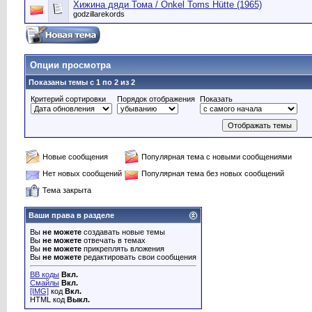
Хижина дяди Тома / Onkel Toms Hütte (1965)
godzillarekords
Опции просмотра
Показаны темы с 1 по 2 из 2
Критерий сортировки
Порядок отображения
Показать
Новые сообщения
Популярная тема с новыми сообщениями
Нет новых сообщений
Популярная тема без новых сообщений
Тема закрыта
Ваши права в разделе
Вы
не можете
создавать новые темы
Вы
не можете
отвечать в темах
Вы
не можете
прикреплять вложения
Вы
не можете
редактировать свои сообщения
BB коды
Вкл.
Смайлы
Вкл.
[IMG]
код
Вкл.
HTML код
Выкл.