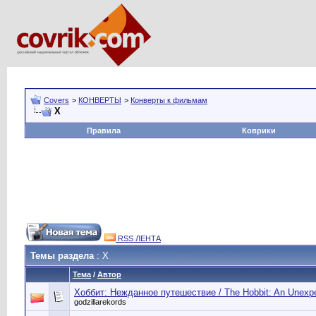
Covers
>
КОНВЕРТЫ
>
Конверты к фильмам
Х
Правила
Коврики
RSS ЛЕНТА
Темы раздела
: Х
Тема
/
Автор
Хоббит: Нежданное путешествие / The Hobbit: An Unexpe
godzillarekords