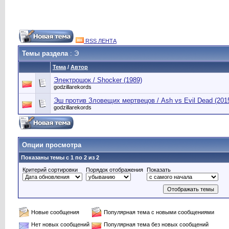
RSS ЛЕНТА
Темы раздела
: Э
Тема
/
Автор
Электрошок / Shocker (1989)
godzillarekords
Эш против Зловещих мертвецов / Ash vs Evil Dead (201
godzillarekords
Опции просмотра
Показаны темы с 1 по 2 из 2
Критерий сортировки
Порядок отображения
Показать
Новые сообщения
Популярная тема с новыми сообщениями
Нет новых сообщений
Популярная тема без новых сообщений