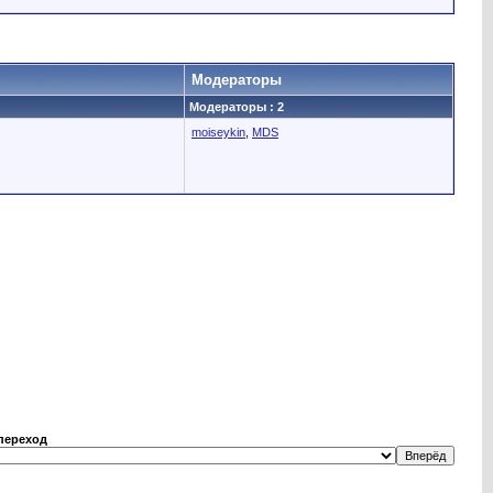
Модераторы
Модераторы : 2
moiseykin
,
MDS
переход