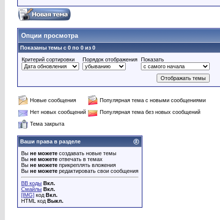
Опции просмотра
Показаны темы с 0 по 0 из 0
Критерий сортировки
Порядок отображения
Показать
Новые сообщения
Популярная тема с новыми сообщениями
Нет новых сообщений
Популярная тема без новых сообщений
Тема закрыта
Ваши права в разделе
Вы
не можете
создавать новые темы
Вы
не можете
отвечать в темах
Вы
не можете
прикреплять вложения
Вы
не можете
редактировать свои сообщения
BB коды
Вкл.
Смайлы
Вкл.
[IMG]
код
Вкл.
HTML код
Выкл.