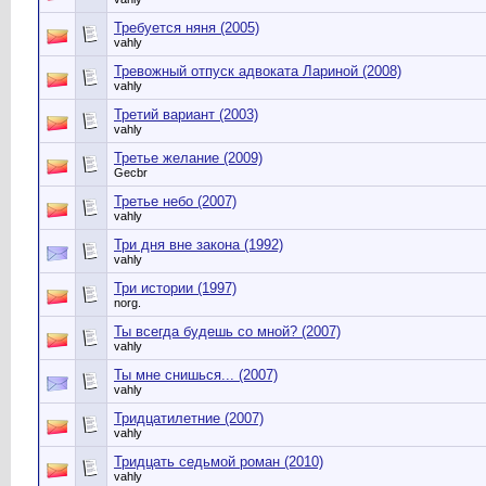
Требуется няня (2005)
vahly
Тревожный отпуск адвоката Лариной (2008)
vahly
Третий вариант (2003)
vahly
Третье желание (2009)
Gecbr
Третье небо (2007)
vahly
Три дня вне закона (1992)
vahly
Три истории (1997)
norg.
Ты всегда будешь со мной? (2007)
vahly
Ты мне снишься... (2007)
vahly
Тридцатилетние (2007)
vahly
Тридцать седьмой роман (2010)
vahly