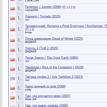
Сovrik.Com
Телепорт / Jumper (2008)
(
1
2
3
4
)
sasha2006
Торнадо / Tornado (2025)
чух
Телеведущий: Легенда о Роне Бургунди / Anchorman: Th
(
1
2
)
liosaa
Точка замерзания /Dead of Winter (2025)
ДИДЖЕЙ
Тролль 2 /Troll 2 (2025)
ДИДЖЕЙ
Тихая Земля / The Quiet Earth (1985)
чух
Тамерлан / Rise of the Conqueror / (2026)
ДИДЖЕЙ
Тактика любви 2 / Ask Taktikleri 2 (2023)
чух
Таинственный остров (2008)
vahly
Там, где кончается море (2007)
Маяк-205
Там, где живет любовь (2006)