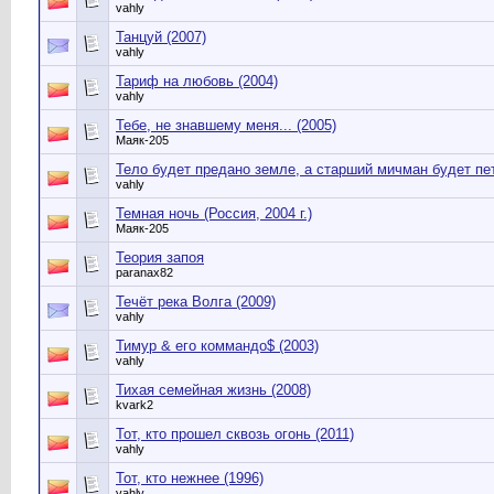
vahly
Танцуй (2007)
vahly
Тариф на любовь (2004)
vahly
Тебе, не знавшему меня... (2005)
Маяк-205
Тело будет предано земле, а старший мичман будет пет
vahly
Темная ночь (Россия, 2004 г.)
Маяк-205
Теория запоя
paranax82
Течёт река Волга (2009)
vahly
Тимур & его коммандо$ (2003)
vahly
Тихая семейная жизнь (2008)
kvark2
Тот, кто прошел сквозь огонь (2011)
vahly
Тот, кто нежнее (1996)
vahly