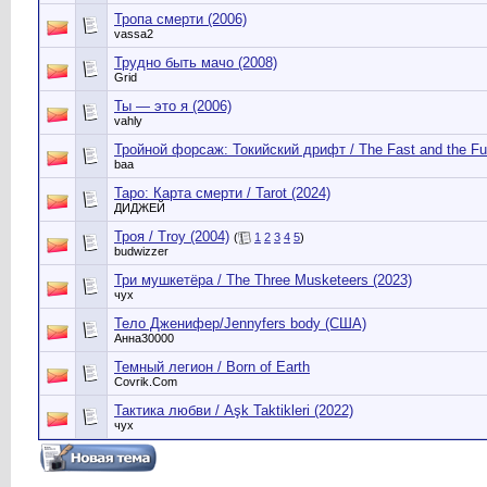
Тропа смерти (2006)
vassa2
Трудно быть мачо (2008)
Grid
Ты — это я (2006)
vahly
Тройной форсаж: Токийский дрифт / The Fast and the Furi
baa
Таро: Карта смерти / Tarot (2024)
ДИДЖЕЙ
Троя / Troy (2004)
(
1
2
3
4
5
)
budwizzer
Три мушкетёра / The Three Musketeers (2023)
чух
Тело Дженифер/Jennyfers body (США)
Анна30000
Темный легион / Born of Earth
Сovrik.Com
Тактика любви / Aşk Taktikleri (2022)
чух