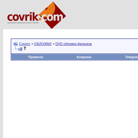
Covers
>
ОБЛОЖКИ
>
DVD обложки фильмов
Т
Правила
Коврики
Telegra