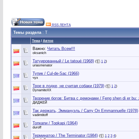
RSS ЛЕНТА
Темы раздела
: Т
Тема
/
Автор
Важно:
Читать Всем!!!
oksanich
Татуированный / Le tatoué (1968)
(
1
2
)
uriasmenator
Тупик / Cul-de-Sac (1966)
чух
Трое в лодке, не считая собаки (1979)
(
1
2
)
DynamiteXX
Творение богов: Битва с демонами / Feng shen di er bu: z
ДИДЖЕЙ
Так держать, Эммануэль / Carry On Emmannuelle (1978)
vadimtitoff
Топкапи / Topkapi (1964)
duroff
Терминатор / The Terminator (1984)
(
1
2
3
4
)