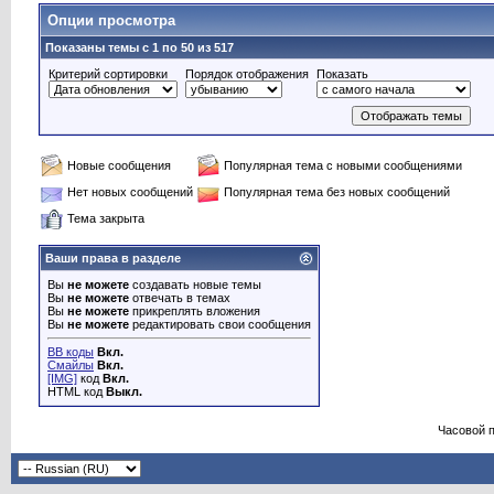
Опции просмотра
Показаны темы с 1 по 50 из 517
Критерий сортировки
Порядок отображения
Показать
Новые сообщения
Популярная тема с новыми сообщениями
Нет новых сообщений
Популярная тема без новых сообщений
Тема закрыта
Ваши права в разделе
Вы
не можете
создавать новые темы
Вы
не можете
отвечать в темах
Вы
не можете
прикреплять вложения
Вы
не можете
редактировать свои сообщения
BB коды
Вкл.
Смайлы
Вкл.
[IMG]
код
Вкл.
HTML код
Выкл.
Часовой 