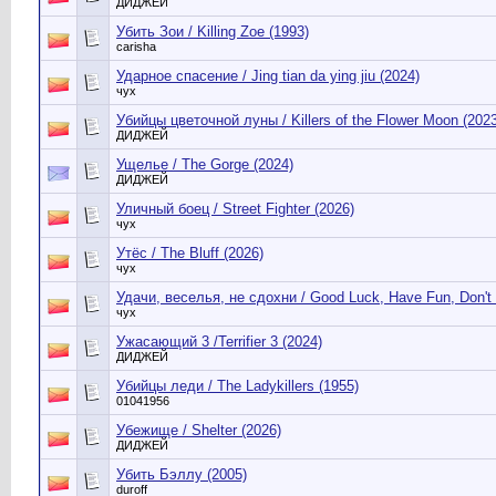
ДИДЖЕЙ
Убить Зои / Killing Zoe (1993)
carisha
Ударное спасение / Jing tian da ying jiu (2024)
чух
Убийцы цветочной луны / Killers of the Flower Moon (2023
ДИДЖЕЙ
Ущелье / The Gorge (2024)
ДИДЖЕЙ
Уличный боец / Street Fighter (2026)
чух
Утёс / The Bluff (2026)
чух
Удачи, веселья, не сдохни / Good Luck, Have Fun, Don't 
чух
Ужасающий 3 /Terrifier 3 (2024)
ДИДЖЕЙ
Убийцы леди / The Ladykillers (1955)
01041956
Убежище / Shelter (2026)
ДИДЖЕЙ
Убить Бэллу (2005)
duroff