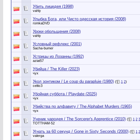
Убить лицедея (1998)
vahly
Улыбка Бога, или Чисто одесская история (2008)
romkaDVD
Уроки обольщения (2008)
vahly
Условный рефлекс (2001)
Sacha-bumer
Устрицы из Лозанны (1992)
aziat57
Убийца / The Killer (2023)
чух
Укол зонтиком / Le coup du parapluie (1980)
(
1
2
)
celtic3
Убойная суббота / Playdate (2025)
чух
Убийства по алфавиту / The Alphabet Murders (1965)
чух
Ученик чародея / The Sorcerer's Apprentice (2010)
(
1
2
TOTTHAM-52
Угнать за 60 секунд / Gone in Sixty Seconds (2000)
(
1
valerga