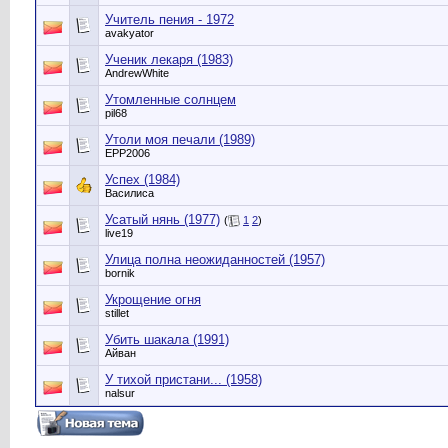
Учитель пения - 1972
avakyator
Ученик лекаря (1983)
AndrewWhite
Утомленные солнцем
pil68
Утоли моя печали (1989)
EPP2006
Успех (1984)
Василиса
Усатый нянь (1977)
(
1
2
)
live19
Улица полна неожиданностей (1957)
bornik
Укрощение огня
stillet
Убить шакала (1991)
Айван
У тихой пристани... (1958)
nalsur