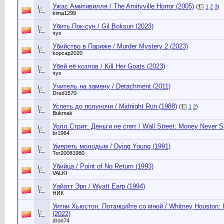
Ужас Амитивилля / The Amityville Horror (2005)
(
1
2
3
)
kima1299
Убить Пок-сун / Gil Boksun (2023)
чух
Убийство в Париже / Murder Mystery 2 (2023)
kopcap2020
Убей её козлов / Kill Her Goats (2023)
чух
Учитель на замену / Detachment (2011)
Dred1570
Успеть до полуночи / Midnight Run (1988)
(
1
2
)
Bukmak
Уолл Стрит: Деньги не спят / Wall Street: Money Never S
br1964
Умереть молодым / Dying Young (1991)
Tor20081980
Убийца / Point of No Return (1993)
VALKI
Уайатт Эрп / Wyatt Earp (1994)
НИК
Уитни Хьюстон. Потанцуйте со мной / Whitney Houston:
(2022)
dron74