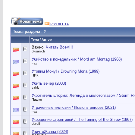
RSS ЛЕНТА
Темы раздела
: У
Тема
/
Автор
Важно:
Читать Всем!!!
oksanich
Убийство в понедельник / Mord am Montag (1968)
чух
Утопим Мону! / Drowning Mona (1999)
НИК
Убить вечер (2003)
vahly
Укротитель шторма: Легенда о молотоглавом / Storm Ri
Пашко
Утраченные иллюзии / Illusions perdues (2021)
чух
Укрощение строптивой / The Taming of the Shrew (1967)
duroff
УничтоЖанна (2024)