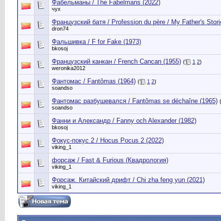
Фабельманы / The Fabelmans (2022)
чух
Французский батя / Profession du père / My Father's Stori
dron74
Фальшивка / F for Fake (1973)
bkosoj
Французский канкан / French Cancan (1955)
(
1
2
)
weronika2012
Фантомас / Fantômas (1964)
(
1
2
)
soandso
Фантомас разбушевался / Fantômas se déchaîne (1965)
soandso
Фанни и Александр / Fanny och Alexander (1982)
bkosoj
Фокус-покус 2 / Hocus Pocus 2 (2022)
viking_1
форсаж / Fast & Furious (Квадрология)
viking_1
Форсаж. Китайский дрифт / Chi zha feng yun (2021)
viking_1