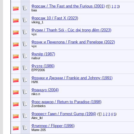
Форсаж / The Fast and the Furious (2001)
(
1
2
3
)
baa
Форсаж 10 / Fast X (2023)
viking_1
Фурии / Thanh Sói - Cúc dại trong đêm (2023)
чух
Фрэнк и Пенелопа / Frank and Penelope (2022)
чух
Филёр (1987)
nalsur
Фуэте (1986)
EPP2006
Фрэнки и Джонни / Frankie and Johnny (1991)
НИК
Француз (2004)
niko.n
Форс-мажор / Return to Paradise (1998)
Zombieks
Форрест Гамп / Forrest Gump (1994)
(
1
2
3
4
5
)
Alex_lkl
Флиппер / Flipper (1996)
Маяк-205