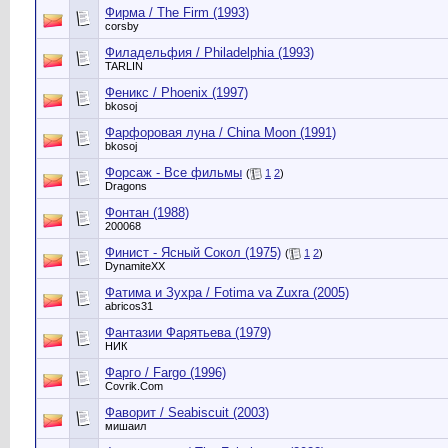
Фирма / The Firm (1993)
corsby
Филадельфия / Philadelphia (1993)
TARLIN
Феникс / Phoenix (1997)
bkosoj
Фарфоровая луна / China Moon (1991)
bkosoj
Форсаж - Все фильмы
(
1
2
)
Dragons
Фонтан (1988)
200068
Финист - Ясный Сокол (1975)
(
1
2
)
DynamiteXX
Фатима и Зухра / Fotima va Zuxra (2005)
abricos31
Фантазии Фарятьева (1979)
НИК
Фарго / Fargo (1996)
Сovrik.Com
Фаворит / Seabiscuit (2003)
мишаил