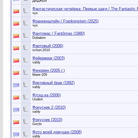
ДИДЖЕЙ
Фантастическая четвёрка: Первые шаги / The Fantastic Fo
чух
Франкенштейн / Frankenstein (2025)
чух
Фантомас / Fantômas (1980)
Dubalom
Фартовый (2006)
schuri.2010
Фейерверк (2003)
vahly
Феномен (2005 г.)
Маяк-205
Фиктивный брак (1992)
vahly
Флэш.ка (2006)
Undish
Фокусник 2 (2010)
vahly
Фокусник (2010)
Gecbr
Фото моей девушки (2008)
vahly