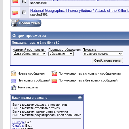
sascha1991
National Geographic: Пчелы-убийцы / Attack of the Killer 
sascha1991
Опции просмотра
Показаны темы с 1 по 50 из 80
Критерий сортировки
Порядок отображения
Показать
Новые сообщения
Популярная тема с новыми сообщениями
Нет новых сообщений
Популярная тема без новых сообщений
Тема закрыта
Ваши права в разделе
Вы
не можете
создавать новые темы
Вы
не можете
отвечать в темах
Вы
не можете
прикреплять вложения
Вы
не можете
редактировать свои сообщения
BB коды
Вкл.
Смайлы
Вкл.