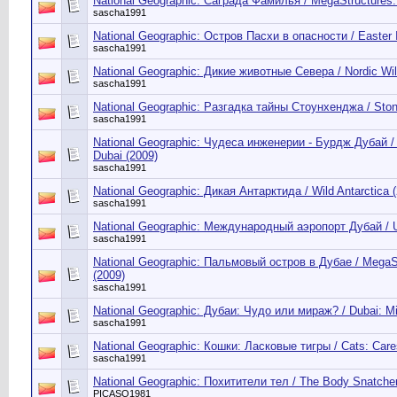
National Geographic: Саграда Фамилья / MegaStructures: 
sascha1991
National Geographic: Остров Пасхи в опасности / Easter 
sascha1991
National Geographic: Дикие животные Севера / Nordic Wil
sascha1991
National Geographic: Разгадка тайны Стоунхенджа / Sto
sascha1991
National Geographic: Чудеса инженерии - Бурдж Дубай / W
Dubai (2009)
sascha1991
National Geographic: Дикая Антарктида / Wild Antarctica 
sascha1991
National Geographic: Международный аэропорт Дубай / Ulti
sascha1991
National Geographic: Пальмовый остров в Дубае / MegaSt
(2009)
sascha1991
National Geographic: Дубаи: Чудо или мираж? / Dubai: Mir
sascha1991
National Geographic: Кошки: Ласковые тигры / Cats: Care
sascha1991
National Geographic: Похитители тел / The Body Snatcher
PICASO1981