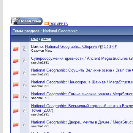
RSS ЛЕНТА
Темы раздела
: National Geographic
Тема
/
Автор
Важно:
National Geographic: Сборник
(
1
2
3
4
5
)
Сазонов Макс
Суперсооружения древности / Ancient Megastructures (200
sascha1991
National Geographic: Осушить Великие озёра / Drain the 
sascha1991
National Geographic: Небоскреб в Шанхае / MegaStructur
sascha1991
National Geographic: Самые высокие башни / MegaStructur
sascha1991
National Geographic: Всемирный торговый центр в Бахре
Tower (2007)
sascha1991
National Geographic: Дворец мечты в Дубае / MegaStruct
sascha1991