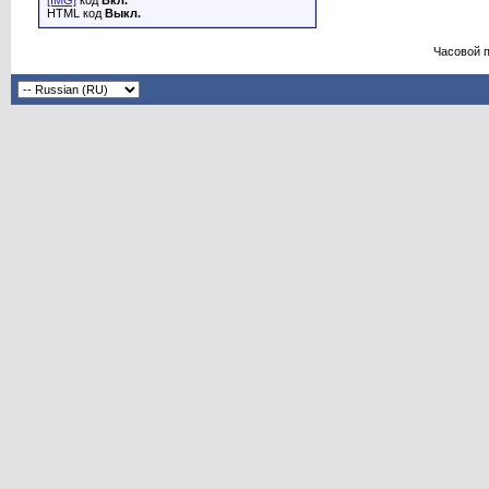
[IMG]
код
Вкл.
HTML код
Выкл.
Часовой 