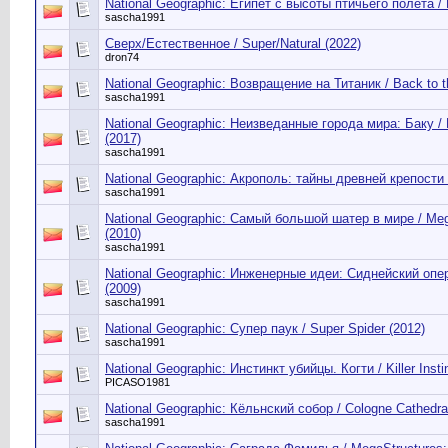
National Geographic: Египет с высоты птичьего полета /
sascha1991
Сверх/Естественное / Super/Natural (2022)
dron74
National Geographic: Возвращение на Титаник / Back to th
sascha1991
National Geographic: Неизведанные города мира: Баку / 
(2017)
sascha1991
National Geographic: Акрополь: тайны древней крепости 
sascha1991
National Geographic: Самый большой шатер в мире / Mega
(2010)
sascha1991
National Geographic: Инженерные идеи: Сиднейский опе
(2009)
sascha1991
National Geographic: Супер паук / Super Spider (2012)
sascha1991
National Geographic: Инстинкт убийцы. Когти / Killer Insti
PICASO1981
National Geographic: Кёльнский собор / Cologne Cathedra
sascha1991