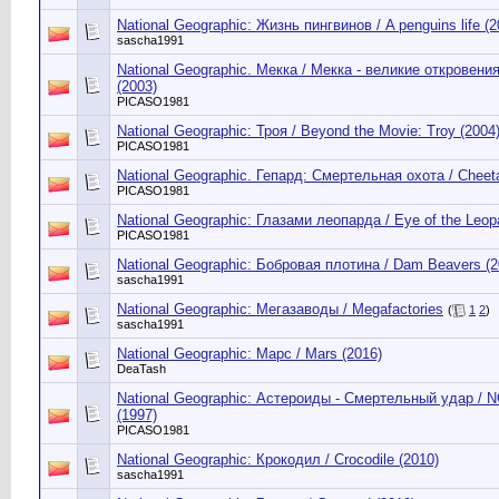
National Geographic: Жизнь пингвинов / A penguins life (2
sascha1991
National Geographic. Мекка / Мекка - великие откровени
(2003)
PICASO1981
National Geographic: Троя / Beyond the Movie: Troy (2004
PICASO1981
National Geographic. Гепард: Смертельная охота / Cheet
PICASO1981
National Geographic: Глазами леопарда / Eye of the Leop
PICASO1981
National Geographic: Бобровая плотина / Dam Beavers (2
sascha1991
National Geographic: Мегазаводы / Megafactories
(
1
2
)
sascha1991
National Geographic: Марс / Mars (2016)
DeaTash
National Geographic: Астероиды - Смертельный удар / NG
(1997)
PICASO1981
National Geographic: Крокодил / Crocodile (2010)
sascha1991