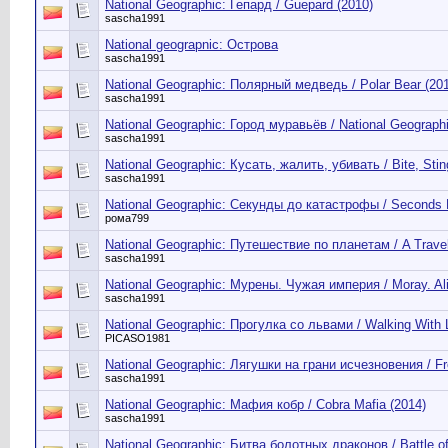
National Geographic: Гепард / Guepard (2010)
sascha1991
National geograpnic: Острова
sascha1991
National Geographic: Полярный медведь / Polar Bear (20
sascha1991
National Geographic: Город муравьёв / National Geographic
sascha1991
National Geographic: Кусать, жалить, убивать / Bite, Sting
sascha1991
National Geographic: Секунды до катастрофы / Seconds 
рома799
National Geographic: Путешествие по планетам / A Travele
sascha1991
National Geographic: Мурены. Чужая империя / Moray. Ali
sascha1991
National Geographic: Прогулка со львами / Walking With 
PICASO1981
National Geographic: Лягушки на грани исчезновения / Fr
sascha1991
National Geographic: Мафия кобр / Cobra Mafia (2014)
sascha1991
National Geographic: Битва болотных драконов / Battle o