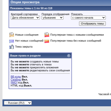
Опции просмотра
Показаны темы с 1 по 50 из 118
Критерий сортировки
Порядок отображения
Показать
Новые сообщения
Популярная тема с новыми сообщениями
Нет новых сообщений
Популярная тема без новых сообщений
Тема закрыта
Ваши права в разделе
Вы
не можете
создавать новые темы
Вы
не можете
отвечать в темах
Вы
не можете
прикреплять вложения
Вы
не можете
редактировать свои сообщения
BB коды
Вкл.
Смайлы
Вкл.
[IMG]
код
Вкл.
HTML код
Выкл.
Часовой 