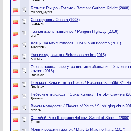
gaara789
Бэтмен: Рыцарь Готэма / Batman: Gotham Knight (2008)
Michael_Myers
Сны оружия / Gunnm (1993)
gaara789
Тайная жизнь пингвинов / Penguin Highway (2018)
dron74
Ловцы забытых голосов / Hoshi o ou kodomo (2011)
AliberdbIev
Ученик чудовища / Bakemono no ko (2015)
BatmaN
Укрась прощальное утро цветами обещания / Sayonara n
kazaro (2018)
Rostislav
Покемон: Хупа и Битва Веков / Pokemon za mûbî XY: Rin
Rostislav
Небесные тихоходы / Sukai kurora / The Sky Crawlers (2
Дневник
Вкусы молодости / Flavors of Youth / Si shi qing chun(20
dron74
Хеллбой: Меч Штормов/Hellboy: Sword of Storms (2006)
Тэрон
Мэри и ведьмин цветок / Mary to Majo no Hana (2017)