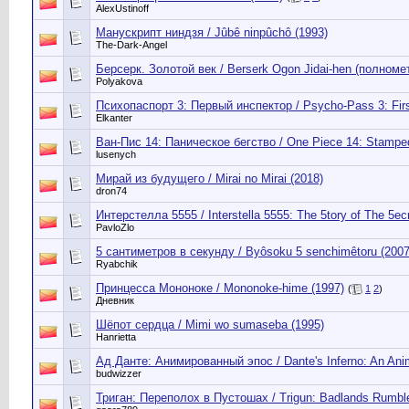
AlexUstinoff
Манускрипт ниндзя / Jûbê ninpûchô (1993)
The-Dark-Angel
Берсерк. Золотой век / Berserk Ogon Jidai-hen (полно
Polyakova
Психопаспорт 3: Первый инспектор / Psycho-Pass 3: First
Elkanter
Ван-Пис 14: Паническое бегство / One Piece 14: Stampe
lusenych
Мирай из будущего / Mirai no Mirai (2018)
dron74
Интерстелла 5555 / Interstella 5555: The 5tory of The 5ec
PavloZlo
5 сантиметров в секунду / Byôsoku 5 senchimêtoru (2007
Ryabchik
Принцесса Мононоке / Mononoke-hime (1997)
(
1
2
)
Дневник
Шёпот сердца / Mimi wo sumaseba (1995)
Hanrietta
Ад Данте: Анимированный эпос / Dante's Inferno: An Ani
budwizzer
Триган: Переполох в Пустошах / Trigun: Badlands Rumble