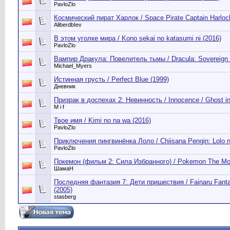
PavloZlo
Космический пират Харлок / Space Pirate Captain Harloc
AliberdbIev
В этом уголке мира / Kono sekai no katasumi ni (2016)
PavloZlo
Вампир Дракула: Повелитель тьмы / Dracula: Sovereign
Michael_Myers
Истинная грусть / Perfect Blue (1999)
Дневник
Призрак в доспехах 2: Невинность / Innocence / Ghost in 
M i f
Твое имя / Kimi no na wa (2016)
PavloZlo
Приключения пингвинёнка Лоло / Chiisana Pengin: Lolo 
PavloZlo
Покемон (фильм 2: Сила Избранного) / Pokemon The Mov
ШамаН
Последняя фантазия 7: Дети пришествия / Fainaru Fanta
(2005)
stasberg