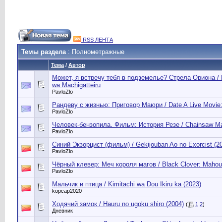
RSS ЛЕНТА
Темы раздела
: Полнометражные
Тема
/
Автор
Может, я встречу тебя в подземелье? Стрела Ориона / 
wa Machigatteiru
PavloZlo
Рандеву с жизнью: Приговор Маюри / Date A Live Movie:
PavloZlo
Человек-бензопила. Фильм: История Резе / Chainsaw Ma
PavloZlo
Синий Экзорцист (фильм) / Gekijouban Ao no Exorcist (2
PavloZlo
Чёрный клевер: Меч короля магов / Black Clover: Mahou 
PavloZlo
Мальчик и птица / Kimitachi wa Dou Ikiru ka (2023)
kopcap2020
Ходячий замок / Hauru no ugoku shiro (2004)
(
1
2
)
Дневник