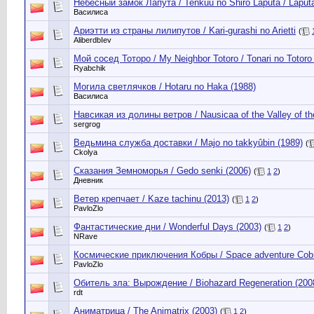
Небесный замок Лапута / Tenkuu no Shiro Laputa / Laputa:
Василиса
Ариэтти из страны лилипутов / Kari-gurashi no Arietti
(
AliberdbIev
Мой сосед Тоторо / My Neighbor Totoro / Tonari no Totoro
Ryabchik
Могила светлячков / Hotaru no Haka (1988)
Василиса
Навсикая из долины ветров / Nausicaa of the Valley of t
sergrog
Ведьмина служба доставки / Majo no takkyûbin (1989)
(
Ckolya
Сказания Земноморья / Gedo senki (2006)
(
1
2
)
Дневник
Ветер крепчает / Kaze tachinu (2013)
(
1
2
)
PavloZlo
Фантастические дни / Wonderful Days (2003)
(
1
2
)
NRave
Космические приключения Кобры / Space adventure Cob
PavloZlo
Обитель зла: Вырождение / Biohazard Regeneration (200
rdt
Аниматрица / The Animatrix (2003)
(
1
2
)